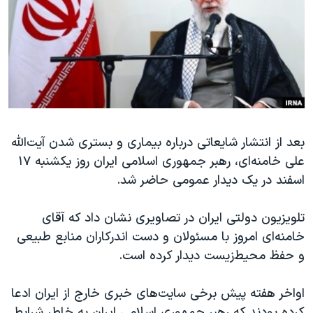
دنبال کنید
مستندها
فرهنگ و زندگی
حقوق شهروندی
انتخابات ریاست جمهوری آمریکا ۲۰۲۴
اقتصادی
حمله جمهوری اسلامی به اسرائیل
رمز مهسا
علم و فناوری
زبانهای مختلف
اسرائیل در جنگ
ورزش زنان در ایران
گالری عکس
اعتراضات زن، زندگی، آزادی
بعد از انتشار شایعاتی درباره بیماری و بستری شدن
آیت‌الله
علی خامنه‌ای
، رهبر جمهوری اسلامی ایران روز یکشنبه ۱۷
آرشیو پخش زنده
مجموعه مستندهای دادخواهی
اسفند در یک دیدار عمومی حاضر شد.
تریبونال مردمی آبان ۹۸
دادگاه حمید نوری
تلویزیون دولتی ایران در تصاویری نشان داد که آقای
خامنه‌ای
امروز با مسئولان و دست اندرکاران منابع طبیعی
چهل سال گروگان‌گیری
و حفظ محیط‌زیست دیدار کرده است.
قانون شفافیت دارائی کادر رهبری ایران
اعتراضات مردمی آبان ۹۸
اواخر هفته پیش برخی سایت‌های خبری خارج از ایران ادعا
کرده بودند که رهبر جمهوری اسلامی ایران به خاطر شرایط