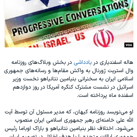
دنبال کنید
مستندها
فرهنگ و زندگی
حقوق شهروندی
انتخابات ریاست جمهوری آمریکا ۲۰۲۴
اقتصادی
حمله جمهوری اسلامی به اسرائیل
رمز مهسا
علم و فناوری
زبانهای مختلف
اسرائیل در جنگ
ورزش زنان در ایران
گالری عکس
اعتراضات زن، زندگی، آزادی
هاله اسفندیاری در
یادداشی
در بخش وبلاگ‌های روزنامه
وال استریت ژورنال به واکش مقام‌ها و رسانه‌های جمهوری
آرشیو پخش زنده
مجموعه مستندهای دادخواهی
اسلامی ایران به سخنرانی بنیامین نتانیاهو نخست وزیر
تریبونال مردمی آبان ۹۸
اسرائیل در نشست مشترک کنگره آمریکا در روز دوازدهم
دادگاه حمید نوری
اسفنده ماه پرداخته است.
چهل سال گروگان‌گیری
او می‌نویسد روزنامه کیهان، که مدیر مسئول آن توسط آیت
قانون شفافیت دارائی کادر رهبری ایران
الله علی خامنه‌ای رهبر جمهوری اسلامی ایران منصوب
اعتراضات مردمی آبان ۹۸
می‌شود، اختلاف نظر بنیامین نتانیاهو و باراک اوباما رئیس
جمهوری ایالات متحده را با هدف اخلال در تصمیم ایران