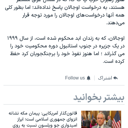
اسرائیل در جنگ
هستند، به درخواست اوجالان پاسخ نداده‌اند؛ اما بطور کلی
نرگس محمدی برنده جایزه نوبل صلح
همه آنها درخواست‌های اوجالان را مورد توجه قرار
همایش محافظه‌کاران آمریکا «سی‌پک»
می‌دهند.
صفحه‌های ویژه
اوجالان، که به زندان ابد محکوم شده است، از سال ۱۹۹۹
سفر پرزیدنت ترامپ به چین
در یک جزیره در جنوب استانبول دوره محکومیت خود را
می گذراند ؛ اما هنوز نفوذ خود را برجنگجویان کرد حفظ
کرده است.
اشتراک
Follow us
بیشتر بخوانید
قانون‌گذار آمریکایی: پیمان مکه نشانه
انزوای جمهوری اسلامی است؛ ابراز
امیدواری جو ویلسون نسبت به روی