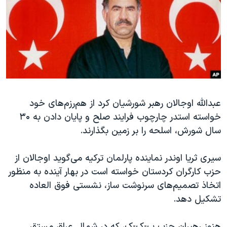
دنبال کنید
مستندها
فرهنگ و زندگی
حقوق شهروندی
انتخابات ریاست جمهوری آمریکا ۲۰۲۴
اقتصادی
حمله جمهوری اسلامی به اسرائیل
رمز مهسا
علم و فناوری
زبانهای مختلف
اسرائیل در جنگ
ورزش زنان در ایران
گالری عکس
اعتراضات زن، زندگی، آزادی
عبدالله اوجالان رهبر شورشیان کرد از هم‌رزم‌های خود
خواسته استدر چارچوب فرایند صلح و پایان دادن به ۳۰
آرشیو پخش زنده
مجموعه مستندهای دادخواهی
سال شورش، اسلحه را بر زمین بگذارند.
تریبونال مردمی آبان ۹۸
دادگاه حمید نوری
سیری ثریا اوندر نماینده پارلمان ترکیه می‌گوید اوجالان از
حزب کارگران کردستان خواسته است در بهار آینده به منظور
چهل سال گروگان‌گیری
اتخاذ تصمیم‌های سرنوشت ساز، نشستی فوق العاده
قانون شفافیت دارائی کادر رهبری ایران
تشکیل دهد.
اعتراضات مردمی آبان ۹۸
هنوز رهبران حزب پ-ک-ک، که در شمال عراق مستقر