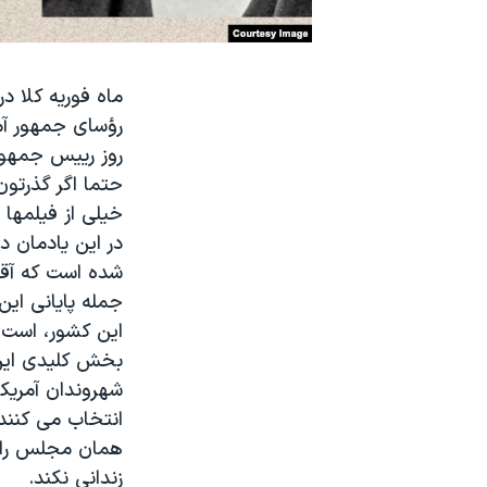
نرگس محمدی برنده جایزه نوبل صلح
همایش محافظه‌کاران آمریکا «سی‌پک»
ماه فوریه کلا د
صفحه‌های ویژه
رؤسای جمهور آم
سفر پرزیدنت ترامپ به چین
روز رییس جمهور
حتما اگر گذرتون
خیلی از فیلمها
در این یادمان د
شده است که آقای لینک
جمله پایانی این
این کشور، است.
بخش کلیدی این
شهروندان آمریکا
انتخاب می کنند.
همان مجلس را ت
زندانی نکند.