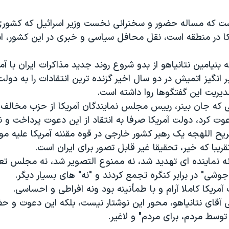
ت که مساله حضور و سخنرانی نخست وزیر اسرائیل که کشوری 
کا در منطقه است، نقل محافل سیاسی و خبری در این کشور، اسر
بنیامین نتانیاهو از بدو شروع روند جدید مذاکرات ایران با آمری
 انگیز اتمیش در دو سال اخیر گزنده ترین انتقادات را به دولت
مدیریت این گفتگوها روا داشته است.
 که جان بینر، رییس مجلس نمایندگان آمریکا از حزب مخالف آق
عوت کرد، دولت آمریکا صرفا به انتقاد از این دعوت پرداخت و ن
ریح اللهجه یک رهبر کشور خارجی در قوه مقننه آمریکا علیه م
ریبا که خیر، تحقیقا غیر قابل تصور برای ایران است.
 نه نماینده ای تهدید شد، نه ممنوع التصویر شد، نه مجلس ت
شی" در برابر کنگره تجمع کردند و "نه" های بسیار دیگر.
مریکا کاملا آرام و با طمأنینه بود ونه افراطی و احساسی.
آقای نتانیاهو، محور این نوشتار نیست، بلکه این دعوت و حض
وسط مردم، برای مردم" و لاغیر.