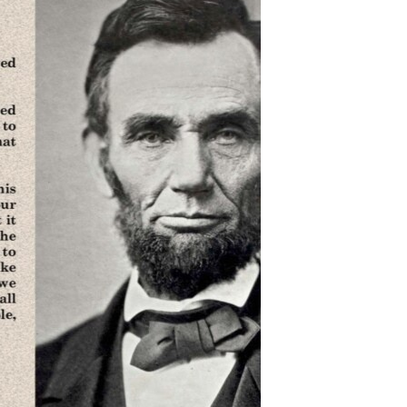
مستندها
فرهنگ و زندگی
حقوق شهروندی
انتخابات ریاست جمهوری آمریکا ۲۰۲۴
اقتصادی
حمله جمهوری اسلامی به اسرائیل
رمز مهسا
علم و فناوری
اسرائیل در جنگ
ورزش زنان در ایران
گالری عکس
اعتراضات زن، زندگی، آزادی
آرشیو پخش زنده
مجموعه مستندهای دادخواهی
تریبونال مردمی آبان ۹۸
دادگاه حمید نوری
چهل سال گروگان‌گیری
قانون شفافیت دارائی کادر رهبری ایران
اعتراضات مردمی آبان ۹۸
اسرائیل در جنگ