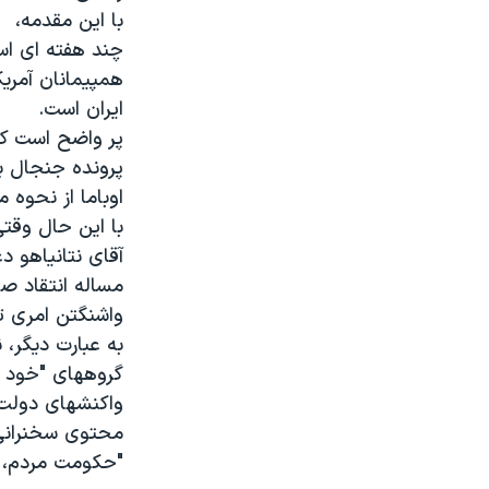
با این مقدمه،
چند هفته ای اس
همپیمانان آمری
ایران است.
پر واضح است که 
پرونده جنجال بر
اوباما از نحوه 
با این حال وقتی
آقای نتانیاهو د
مساله انتقاد ص
واشنگتن امری تق
به عبارت دیگر،
گروههای "خود جو
واکنشهای دولت آ
محتوی سخنرانی 
"حکومت مردم، ت