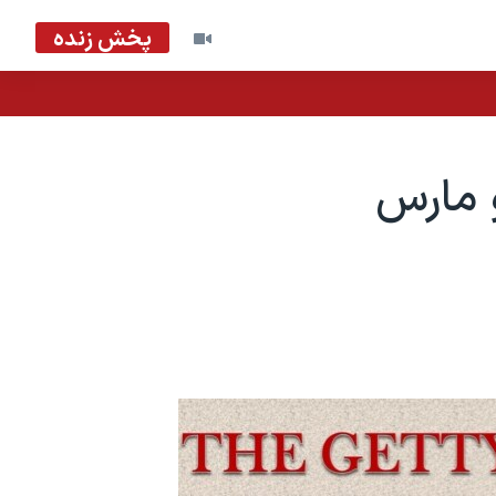
پخش زنده
و مارس