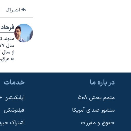
اشتراک
فرهاد 
سال ۱۳۷۷ خبرنگار ایرنا شد.
به عراق،
در باره ما
خدمات
متمم بخش ۵۰۸
اپلیکیشن +VOA
منشور صدای آمریکا
فیلترشکن
حقوق و مقررات
اشتراک خبرن