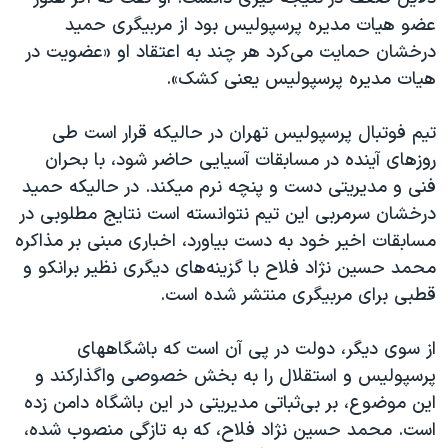
اسرائیل در جنگ
عضو هیات مدیره پرسپولیس بود از مربیگری حمید
نرگس محمدی برنده جایزه نوبل صلح
درخشان حمایت می‌کرد هر چند به اعتقاد او «عضویت در
هیات مدیره پرسپولیس یعنی کشک».
همایش محافظه‌کاران آمریکا «سی‌پک»
صفحه‌های ویژه
تیم فوتبال پرسپولیس تهران در حالیکه قرار است طی
سفر پرزیدنت ترامپ به چین
روزهای آینده در مسابقات آسیایی حاضر شود، با بحران
فنی و مدیریتی دست و پنچه نرم میکند. در حالیکه حمید
درخشان سرمربی این تیم نتوانسته است نتایج مطلوبی در
مسابقات اخیر خود به دست بیاورد، اخباری مبنی بر مذاکره
محمد حسین نژاد فلاح با گزینه‌های دیگری نظیر برانکو و
قطبی برای مربیگری منتشر شده است.
از سوی دیگر، دولت در پی آن است که باشگاههای
پرسپولیس و استقلال را به بخش خصوصی واگذارکند و
این موضوع، بر بی‌ثباتی مدیریتی در این باشگاه دامن زده
است. محمد حسین نژاد فلاح، که به تازگی منصوب شده،