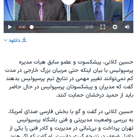
دنبال کنید
مستندها
فرهنگ و زندگی
حقوق شهروندی
انتخابات ریاست جمهوری آمریکا ۲۰۲۴
0:00
12:02
اقتصادی
حمله جمهوری اسلامی به اسرائیل
رمز مهسا
علم و فناوری
دانلود
زبانهای مختلف
اسرائیل در جنگ
ورزش زنان در ایران
حسین کلانی، پیشکسوت و عضو سابق هیات مدیره
گالری عکس
اعتراضات زن، زندگی، آزادی
پرسپولیس با بیان اینکه حتی مربیان بزرگ خارجی در مدت
آرشیو پخش زنده
مجموعه مستندهای دادخواهی
کم نمی‌توانند تغییر مهمی در نتایج تیم پرسپولیس بدهند
تریبونال مردمی آبان ۹۸
گفت که مدیران و پیشکسوتان پرسپولیس در حال حاضر
باید از حمید درخشان حمایت کنند.
دادگاه حمید نوری
چهل سال گروگان‌گیری
حسین کلانی در گفت و گو با بخش فارسی صدای آمریکا،
قانون شفافیت دارائی کادر رهبری ایران
به بررسی وضعیت مدیریتی و فنی باشگاه پرسپولیس
تهران پرداخت و بی‌‌ثباتی در مدیریت و کادر فنی را یکی از
اعتراضات مردمی آبان ۹۸
دلایل ضعف در نتیجه گیری دانست. او گفت که اگر هنوز