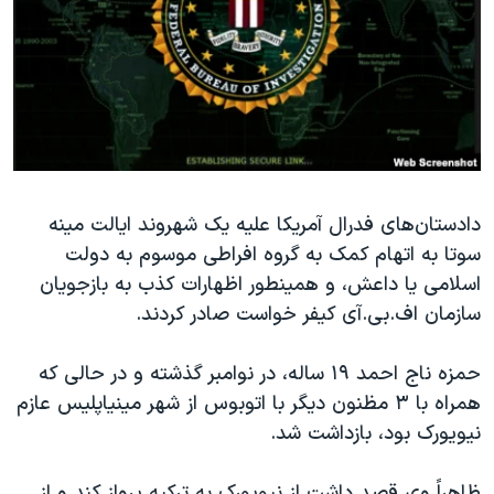
دنبال کنید
مستندها
فرهنگ و زندگی
حقوق شهروندی
انتخابات ریاست جمهوری آمریکا ۲۰۲۴
اقتصادی
حمله جمهوری اسلامی به اسرائیل
رمز مهسا
علم و فناوری
زبانهای مختلف
اسرائیل در جنگ
ورزش زنان در ایران
گالری عکس
اعتراضات زن، زندگی، آزادی
دادستان‌های فدرال آمریکا علیه یک شهروند ایالت مینه
سوتا به اتهام کمک به گروه افراطی موسوم به دولت
آرشیو پخش زنده
مجموعه مستندهای دادخواهی
اسلامی یا داعش، و همینطور اظهارات کذب به بازجویان
تریبونال مردمی آبان ۹۸
سازمان اف.بی.آی کیفر خواست صادر کردند.
دادگاه حمید نوری
حمزه ناج احمد ۱۹ ساله، در نوامبر گذشته و در حالی که
چهل سال گروگان‌گیری
همراه با ۳ مظنون دیگر با اتوبوس از شهر مینیاپلیس عازم
قانون شفافیت دارائی کادر رهبری ایران
نیویورک بود، بازداشت شد.
اعتراضات مردمی آبان ۹۸
ظاهراً وی قصد داشت از نیویورک به ترکیه پرواز کند و از