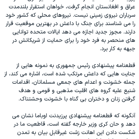
اسرائیل در جنگ
عراق و افغانستان انجام گرفت، خواهان استقرار بلندمدت
نرگس محمدی برنده جایزه نوبل صلح
سرباران نیروی زمینی نیست. نیروهای محلی که کشور خود
را می شناسند برای جنگ با داعش در بهترین موقعیت قرار
همایش محافظه‌کاران آمریکا «سی‌پک»
دارند. مجوز جدید اجازه می دهد ایالات متحده توانایی
صفحه‌های ویژه
های منحصر به فرد خود را برای حمایت از شریکانش در
سفر پرزیدنت ترامپ به چین
جبهه به کار برد.
قطعنامه پیشنهادی رئیس جمهوری به نمونه هایی از
جنایت هایی که داعش مرتکب شده است، اشاره می کند، از
جمله خشونت و اعدام های جمعی مسلمانان، اقدامات
شنیع علیه گروه های اقلیت مذهبی و قومی و هدف
گرفتن زنان و دختران بی گناه با خشونت وحشتناک.
آنگونه که قطعنامه پیشنهادی پرزیدنت اوباما نشان می
دهد و حان کری وزیر خارجه گفته است، قاطعیت ما در
شکست دادن این اهانت زشت غیرقابل بیان به تمدن