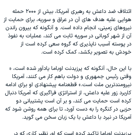
دنبال کنید
مستندها
فرهنگ و زندگی
ائتلاف ضد داعش به رهبری آمریکا، بیش از ۲۰۰۰ حمله
حقوق شهروندی
انتخابات ریاست جمهوری آمریکا ۲۰۲۴
هوایی علیه هدف های آن در عراق و سوریه، برای حمایت از
نیروهای زمینی، انجام داده است. و آنگونه که بیرون راندن
اقتصادی
حمله جمهوری اسلامی به اسرائیل
آن از شهر کوبانی در سوریه ثابت می کند، عملیات به نفوذ
رمز مهسا
علم و فناوری
در پوسته آسیب ناپذیری که گروه سعی کرده است از
زبانهای مختلف
اسرائیل در جنگ
ورزش زنان در ایران
خودش به تصویر بکشد، کمک کرده است.
گالری عکس
اعتراضات زن، زندگی، آزادی
با این حال، آنگونه که پرزیدنت اوباما یادآور شده است، «
آرشیو پخش زنده
مجموعه مستندهای دادخواهی
وقتی رئیس جمهوری و دولت باهم کار می کنند، آمریکا
تریبونال مردمی آبان ۹۸
نیرومندترین ملت است.» قطعنامه پیشنهادی او برای ادامه
کاربرد زور علیه داعش، از استراتژی فراگیری که آمریکا دنبال
دادگاه حمید نوری
کرده است حمایت می کند، و بر آن است پشتیبانی دو
چهل سال گروگان‌گیری
حزبی در کنگره را به دست آورد، تا برای همه روشن شود که
قانون شفافیت دارائی کادر رهبری ایران
آمریکا در نبرد با داعش با یک زبان سخن می گوید.
اعتراضات مردمی آبان ۹۸
پرزیدنت اوباما تاکید کرده است که او، نظیر کاری که در