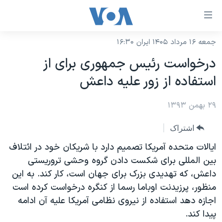
ینکهای
ابل
سترسی
جمعه ۱۶ مرداد ۱۴۰۵ ایران ۱۶:۳۰
خانه
هش
درخواست رئیس جمهوری برای از
نسخه سبک وب‌سایت
ه
استفاده از زور علیه داعش
حتوای
موضوع ها
صلی
۲۹ بهمن ۱۳۹۳
برنامه های تلویزیونی
ایران
هش
جدول برنامه ها
ه
آمریکا
اشتراک
فحه
صفحه‌های ویژه
جهان
ایالات متحده آمریکا تصمیم دارد با شریکان خود در ائتلاف
صلی
فرکانس‌های صدای آمریکا
بین المللی برای شکست دادن گروه وحشی تروریستی
ورزشی
جام جهانی ۲۰۲۶
هش
داعش، که تهدیدی بزرک برای جهان است، کار کند. به این
پخش رادیویی
ه
گزیده‌ها
عملیات خشم حماسی
منظور، پرزیدنت اوباما رسما از کنگره درخواست کرده است
ستجو
۲۵۰سالگی آمریکا
ویژه برنامه‌ها
اجازه دهد استفاده از نیروی نظامی آمریکا علیه آن ادامه
یادگیری زبان انگلیسی
پیدا کند.
ویدیوها
بایگانی برنامه‌های تلویزیونی