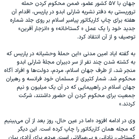
جهان با ۵۷ کشور عضو، ضمن محکوم کردن حمله
تروریستی به دفتر نشریه شارلی ابدو در پاریس، اقدام آن
هفته برای چاپ کاريکاتور پيامبر اسلام بر روی جلد شماره
جديد خود را يک عمل « گستاخانه» و «انزجار آفرين»
توصیف و از آن انتقاد کرد.
به گفته اياد امين مدنی «اين حملۀ وحشيانه در پاريس که
به کشته شدن چند نفر از سر دبيران مجلۀ شارلی ابدو
منجر شد، از طرف جهان اسلام، مردم، دولت‌ها و افراد آگاه
محکوم شد. شمار کثيری از مسلمان خود فرانسه و رهبران
جهان اسلام در راهپيمايی که در آن يک ميليون و نيم
جمعيت برای محکوم کردن آن حضور داشتند، شرکت
کردند.»
وی در ادامه افزود «اما در عين حال، روز بعد از آن می‌بينيم
که مجله همان کاريکاتور را چاپ کرده است. اين ديگر
گستاخی، نادانی و بی‌مبالاتی است. مردم برای آزادی بيان