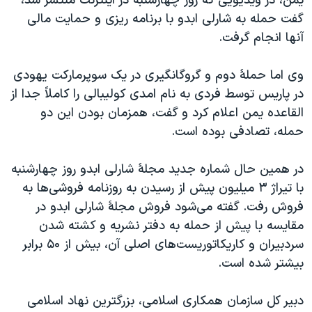
يمن، در ويديویی که روز چهارشنبه در اينترنت منتشر شد،
اسرائیل در جنگ
گفت حمله به شارلی ابدو با برنامه ريزی و حمايت مالی
نرگس محمدی برنده جایزه نوبل صلح
آنها انجام گرفت.
همایش محافظه‌کاران آمریکا «سی‌پک»
وی اما حملۀ دوم و گروگانگيری در یک سوپرمارکت یهودی
صفحه‌های ویژه
در پاریس توسط فردی به نام امدی کولیبالی را کاملاً جدا از
سفر پرزیدنت ترامپ به چین
القاعده يمن اعلام کرد و گفت، همزمان بودن این دو
حمله، تصادفی بوده است.
در همین حال شماره جديد مجلۀ شارلی ابدو روز چهارشنبه
با تيراژ ۳ ميليون پيش از رسيدن به روزنامه فروشی‌ها به
فروش رفت. گفته می‌شود فروش مجلۀ شارلی ابدو در
مقایسه با پيش از حمله به دفتر نشریه و کشته شدن
سردبيران و کاريکاتوريست‌های اصلی آن، بيش از ۵۰ برابر
بيشتر شده است.
دبير کل سازمان همکاری اسلامی، بزرگترين نهاد اسلامی