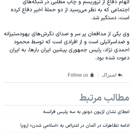
اتهام دفاع از تروريسم و چاپ مطلبی در شبکه‌های
اجتماعی که به نظر می‌رسيد از دو حملۀ اخير دفاع کرده
است، دستگير شد.
وی يکی از مدافعان پر سر و صدای نگرش‌های يهودستيزانه
و ضداسرائيلی است و از افرادی است که توسط محمود
احمدی نژاد، رئيس جمهوری پيشين ايران بارها، به ايران
دعوت شده بود.
اشتراک
Follow us
مطالب مرتبط
اعطای نشان لژیون دونور به سه پلیس فرانسه
ادامه تظاهرات در آلمان در اعتراض به «اسلامی شدن» اروپا