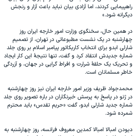
راهپيمايی کردند، اما آزادی بيان نبايد باعث آزار و رنجش
ديگرانه شود.»
در همین حال، سخنگوی وزارت امور خارجه ايران روز
چهارشنبه در یک نشست مطبوعاتی در تهران، از تصميم
شارلی ابدو برای انتخاب کاريکاتور پيامبر اسلام بر روی جلد
شماره جديدش انتقاد کرد و گفت، تنها نتيجۀ اين کار ايجاد
و تحريک يک حلقۀ شرارت و افراط گرايی در جهان، و آزردگی
خاطر مسلمانان است.
محمدجواد ظريف وزير امور خارجه ايران نیز روز چهارشنبه
در ژنو در پاسخ به پرسش خبرنگاران در باره تصوير روی جلد
شماره جديد شارلی ابدو، گفت «حريم تقدس» بايد محترم
شمرده شود.
ديودن امبالا امبالا کمدين معروف فرانسه، روز چهارشنبه به