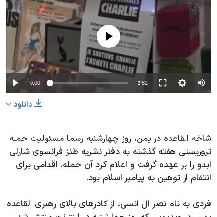
دنبال کنید
مستندها
فرهنگ و زندگی
حقوق شهروندی
انتخابات ریاست جمهوری آمریکا ۲۰۲۴
No media source currently available
اقتصادی
حمله جمهوری اسلامی به اسرائیل
رمز مهسا
علم و فناوری
زبانهای مختلف
اسرائیل در جنگ
ورزش زنان در ایران
0:00
2:52
گالری عکس
اعتراضات زن، زندگی، آزادی
دانلود
آرشیو پخش زنده
مجموعه مستندهای دادخواهی
تریبونال مردمی آبان ۹۸
شاخه القاعده در یمن، روز چهارشنبه رسما مسئولیت حمله
دادگاه حمید نوری
تروریستی هفته گذشته به دفتر نشریه طنز فرانسوی شارلی
ابدو را بر عهده گرفت و اعلام کرد آن حمله، اقدامی برای
چهل سال گروگان‌گیری
انتقام از توهین به پیامبر اسلام بود.
قانون شفافیت دارائی کادر رهبری ایران
اعتراضات مردمی آبان ۹۸
فردی به نام نصر ال انسی، از کادرهای بالای رهبری القاعده