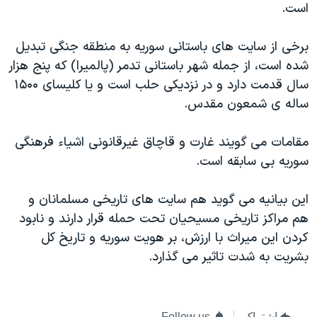
اسرائیل در جنگ
است.
نرگس محمدی برنده جایزه نوبل صلح
برخی از سایت های باستانی سوریه به منطقه جنگی تبدیل
همایش محافظه‌کاران آمریکا «سی‌پک»
شده است، از جمله شهر باستانی تدمر (پالمیرا) که پنج هزار
صفحه‌های ویژه
سال قدمت دارد و در نزدیکی حلب است و یا کلیسای ۱۵۰۰
ساله ی شمعون مقدس.
سفر پرزیدنت ترامپ به چین
مقامات می گویند غارت و قاچاق غیرقانونی اشیاء فرهنگی
سوریه بی سابقه است.
این بیانیه می گوید هم سایت های تاریخی مسلمانان و
هم مراکز تاریخی مسیحیان تحت حمله قرار دارند و نابود
کردن این میراث با ارزش، بر هویت سوریه و تاریخ کل
بشریت به شدت تاثیر می گذارد.
اشتراک
Follow us