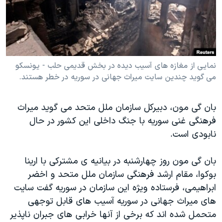
دنبال کنید
مستندها
فرهنگ و زندگی
حقوق شهروندی
انتخابات ریاست جمهوری آمریکا ۲۰۲۴
اقتصادی
حمله جمهوری اسلامی به اسرائیل
رمز مهسا
علم و فناوری
نمایی از مغازه های آسیب دیده در بخش قدیمی حلب - یونسکو
زبانهای مختلف
می گوید چندین سایت میراث جهانی در سوریه در خطر هستند.
اسرائیل در جنگ
ورزش زنان در ایران
گالری عکس
اعتراضات زن، زندگی، آزادی
بان گی مون، دبیرکل سازمان ملل متحد می گوید میراث
آرشیو پخش زنده
مجموعه مستندهای دادخواهی
فرهنگی غنی سوریه با جنگ داخلی این کشور در حال
نابودی است.
تریبونال مردمی آبان ۹۸
دادگاه حمید نوری
بان گی مون روز چهارشنبه در بیانیه ی مشترکی با ارینا
چهل سال گروگان‌گیری
بوکوا، مقام ارشد فرهنگی سازمان ملل متحد و اخضر
ابراهیمی، فرستاده ویژه این سازمان در سوریه گفت سایت
قانون شفافیت دارائی کادر رهبری ایران
های میراث جهانی در سوریه آسیب های قابل توجهی
اعتراضات مردمی آبان ۹۸
متحمل شده اند که برخی از آنها خرابی های جبران ناپذیر