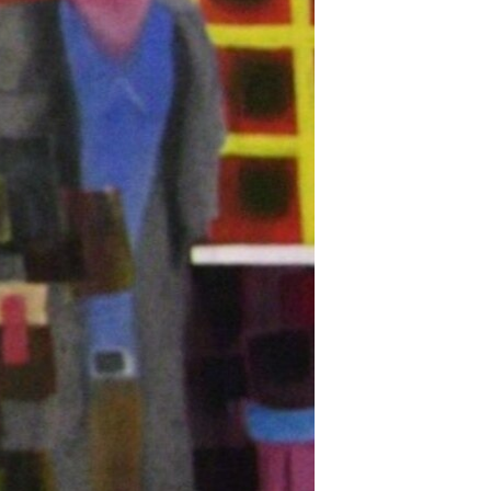
مستندها
فرهنگ و زندگی
حقوق شهروندی
انتخابات ریاست جمهوری آمریکا ۲۰۲۴
اقتصادی
حمله جمهوری اسلامی به اسرائیل
رمز مهسا
علم و فناوری
اسرائیل در جنگ
ورزش زنان در ایران
گالری عکس
اعتراضات زن، زندگی، آزادی
آرشیو پخش زنده
مجموعه مستندهای دادخواهی
تریبونال مردمی آبان ۹۸
دادگاه حمید نوری
چهل سال گروگان‌گیری
قانون شفافیت دارائی کادر رهبری ایران
اعتراضات مردمی آبان ۹۸
اسرائیل در جنگ