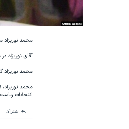
نرگس محمدی برنده جایزه نوبل صلح
همایش محافظه‌کاران آمریکا «سی‌پک»
صفحه‌های ویژه
سفر پرزیدنت ترامپ به چین
محمد نوریزاد می
آقای نوریزاد در
محمد نوریزاد گف
محمد نوریزاد، 
انتخابات ریاست جمهوری ۱۳۸۸ به
اشتراک