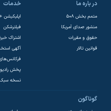
در باره ما
خدمات
متمم بخش ۵۰۸
اپلیکیشن +VOA
منشور صدای آمریکا
فیلترشکن
حقوق و مقررات
اشتراک خبرن
قوانین تالار
آگهی استخد
فرکانس‌های 
پخش رادیو
یادگیری زبان انگلیسی
نسخه سبک 
دنبال کنید
گوناگون