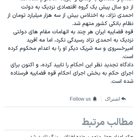
دنبال کنید
از دو سال پیش یک گروه اقتصادی نزدیک به دولت
مستندها
فرهنگ و زندگی
احمدی نژاد، به اختلاس بیش از سه هزار میلیارد تومان از
حقوق شهروندی
انتخابات ریاست جمهوری آمریکا ۲۰۲۴
نظام بانکی کشور متهم شد.
اقتصادی
حمله جمهوری اسلامی به اسرائیل
قوه قضاییه ایران هر چند به اتهامات مقام های دولتی
نزدیک به احمدی نژاد رسیدگی نکرد، اما مه آفرید
رمز مهسا
علم و فناوری
زبانهای مختلف
امیرخسروی و سه شریک دیگر او را به اعدام محکوم کرده
اسرائیل در جنگ
ورزش زنان در ایران
است.
گالری عکس
اعتراضات زن، زندگی، آزادی
دادگاه تجدید نظر این احکام را تایید کرده، و اکنون برای
اجرای حکم به بخش اجرای احکام قوه قضاییه فرستاده
آرشیو پخش زنده
مجموعه مستندهای دادخواهی
شده است.
تریبونال مردمی آبان ۹۸
دادگاه حمید نوری
اشتراک
Follow us
چهل سال گروگان‌گیری
قانون شفافیت دارائی کادر رهبری ایران
مطالب مرتبط
اعتراضات مردمی آبان ۹۸
حکم اعدام چهار متهم پرونده اختلاس بزرگ تایید شد