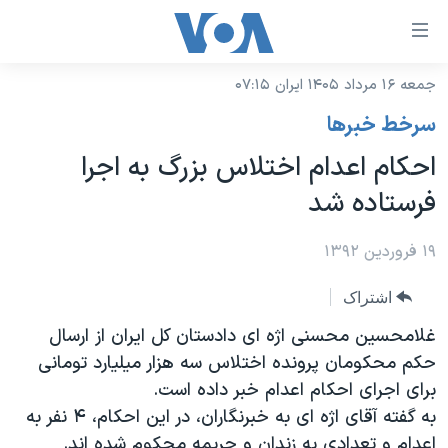
ینکهای
ابل
سترسی
جمعه ۱۶ مرداد ۱۴۰۵ ایران ۰۷:۱۵
خانه
هش
سرخط خبرها
نسخه سبک وب‌سایت
ه
احکام اعدام اختلاس بزرگ به اجرا
حتوای
موضوع ها
فرستاده شد
صلی
برنامه های تلویزیونی
ایران
هش
جدول برنامه ها
۱۹ فروردین ۱۳۹۲
ه
آمریکا
فحه
صفحه‌های ویژه
جهان
اشتراک
صلی
فرکانس‌های صدای آمریکا
ورزشی
جام جهانی ۲۰۲۶
غلامحسین محسنی اژه ای دادستان کل ایران از ارسال
هش
پخش رادیویی
حکم محکومان پرونده اختلاس سه هزار میلیارد تومانی
ه
گزیده‌ها
عملیات خشم حماسی
برای اجرای احکام اعدام خبر داده است.
ستجو
۲۵۰سالگی آمریکا
ویژه برنامه‌ها
یادگیری زبان انگلیسی
به گفته آقای اژه ای به خبرنگاران، در این احکام، ۴ نفر به
ویدیوها
بایگانی برنامه‌های تلویزیونی
اعدام و تعدادی به زندان و جریمه محکوم شده اند.