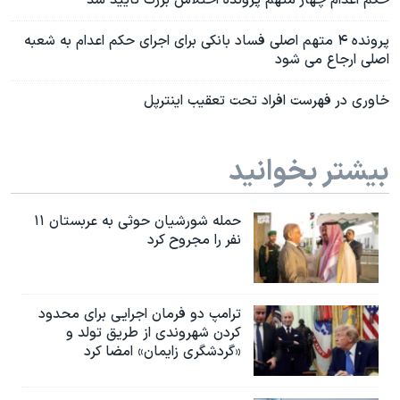
اسرائیل در جنگ
نرگس محمدی برنده جایزه نوبل صلح
پرونده ۴ متهم اصلی فساد بانکی برای اجرای حکم اعدام به شعبه
اصلی ارجاع می شود
همایش محافظه‌کاران آمریکا «سی‌پک»
خاوری در فهرست افراد تحت تعقیب اینترپل
صفحه‌های ویژه
سفر پرزیدنت ترامپ به چین
بیشتر بخوانید
حمله شورشیان حوثی به عربستان ۱۱
نفر را مجروح کرد
ترامپ دو فرمان اجرایی برای محدود
کردن شهروندی از طریق تولد و
«گردشگری زایمان» امضا کرد