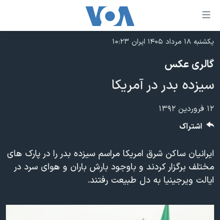
ینکهای
ابل
سترسی
یکشنبه ۱۸ مرداد ۱۴۰۵ ایران ۱۰:۲۳
خانه
هش
گالری عکس
نسخه سبک وب‌سایت
ه
سيزده بدر در آمريکا
حتوای
موضوع ها
صلی
برنامه های تلویزیونی
ایران
۱۲ فروردین ۱۳۹۲
هش
جدول برنامه ها
ه
آمریکا
اشتراک
فحه
صفحه‌های ویژه
جهان
صلی
ايرانيان ساکن شرق امريکا مراسم سيزده بدر را در پارک های
فرکانس‌های صدای آمریکا
ورزشی
جام جهانی ۲۰۲۶
هش
مختلف برگزار کردند و باوجود بارش باران و هوای سرد در
پخش رادیویی
ه
گزیده‌ها
عملیات خشم حماسی
ايالت ويرجينيا به دل طبيعت رفتند.
ستجو
۲۵۰سالگی آمریکا
ویژه برنامه‌ها
یادگیری زبان انگلیسی
ویدیوها
بایگانی برنامه‌های تلویزیونی