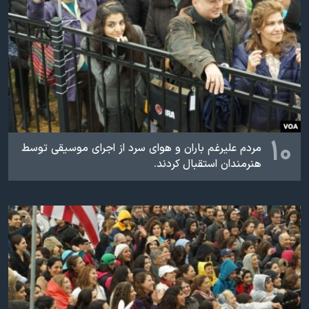
اسرائیل در جنگ
نرگس محمدی برنده جایزه نوبل صلح
همایش محافظه‌کاران آمریکا «سی‌پک»
صفحه‌های ویژه
سفر پرزیدنت ترامپ به چین
۱۰
مردم عليرغم باران و هوای سرد از اجرای موسيقی توسط
هنرمندان استقبال کردند.