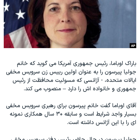
دنبال کنید
مستندها
فرهنگ و زندگی
حقوق شهروندی
انتخابات ریاست جمهوری آمریکا ۲۰۲۴
اقتصادی
حمله جمهوری اسلامی به اسرائیل
رمز مهسا
علم و فناوری
زبانهای مختلف
اسرائیل در جنگ
ورزش زنان در ایران
باراک اوباما، رئیس جمهوری آمريکا می گوید که خانم
گالری عکس
اعتراضات زن، زندگی، آزادی
جولیا پیرسون را به عنوان اولین رييس زن سرویس مخفی
آرشیو پخش زنده
مجموعه مستندهای دادخواهی
ایالات متحده، - آژانسی که مسوليت محافظت از رئیس
تریبونال مردمی آبان ۹۸
جمهوری و خانواده اش را دارد – منصوب می کند.
دادگاه حمید نوری
آقای اوباما گفت خانم پیرسون برای رهبری سرويس مخفی
چهل سال گروگان‌گیری
بسيار واجد شرایط است و سابقه ۳۰ سال همکاری نمونه
قانون شفافیت دارائی کادر رهبری ایران
ای را با اين آژانس داشته است.
اعتراضات مردمی آبان ۹۸
جولیا پیرسون در حال حاضر رئیس دفتر سرویس مخفی