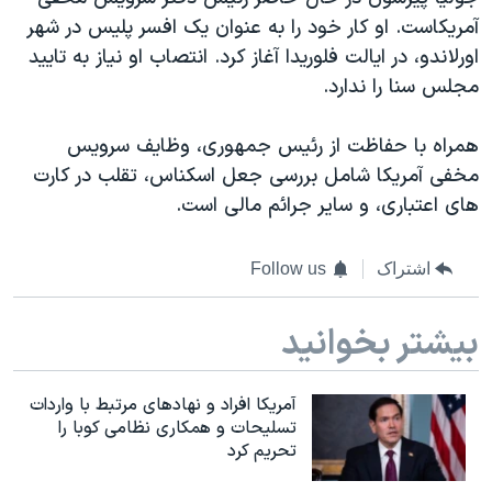
اسرائیل در جنگ
آمريکاست. او کار خود را به عنوان يک افسر پلیس در شهر
نرگس محمدی برنده جایزه نوبل صلح
اورلاندو، در ايالت فلوریدا آغاز کرد. انتصاب او نياز به تایید
مجلس سنا را ندارد.
همایش محافظه‌کاران آمریکا «سی‌پک»
صفحه‌های ویژه
همراه با حفاظت از رئیس جمهوری، وظایف سرویس
سفر پرزیدنت ترامپ به چین
مخفی آمريکا شامل بررسی جعل اسکناس، تقلب در کارت
های اعتباری، و سایر جرائم مالی است.
اشتراک
Follow us
بیشتر بخوانید
آمریکا افراد و نهادهای مرتبط با واردات
تسلیحات و همکاری نظامی کوبا را
تحریم کرد