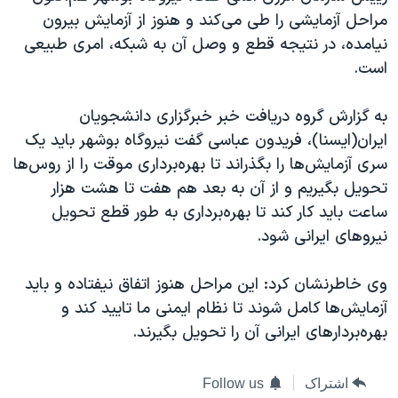
دنبال کنید
مراحل آزمایشی را طی می‌کند و هنوز از آزمایش بیرون
مستندها
فرهنگ و زندگی
نیامده، در نتیجه قطع و وصل آن به شبکه، امری طبیعی
حقوق شهروندی
انتخابات ریاست جمهوری آمریکا ۲۰۲۴
است.
اقتصادی
حمله جمهوری اسلامی به اسرائیل
به گزارش گروه دریافت خبر خبرگزاری دانشجویان
رمز مهسا
علم و فناوری
زبانهای مختلف
ایران(ایسنا)، فریدون عباسی گفت نیروگاه بوشهر باید یک
اسرائیل در جنگ
ورزش زنان در ایران
سری آزمایش‌ها را بگذراند تا بهره‌برداری موقت را از روس‌ها
گالری عکس
اعتراضات زن، زندگی، آزادی
تحویل بگیریم و از آن به بعد هم هفت تا هشت هزار
ساعت باید کار کند تا بهره‌برداری به طور قطع تحویل
آرشیو پخش زنده
مجموعه مستندهای دادخواهی
نیروهای ایرانی شود.
تریبونال مردمی آبان ۹۸
دادگاه حمید نوری
وی خاطرنشان کرد: این مراحل هنوز اتفاق نیفتاده و باید
آزمایش‌ها کامل شوند تا نظام ایمنی ما تایید کند و
چهل سال گروگان‌گیری
بهره‌بردارهای ایرانی آن را تحویل بگیرند.
قانون شفافیت دارائی کادر رهبری ایران
اعتراضات مردمی آبان ۹۸
اشتراک
Follow us