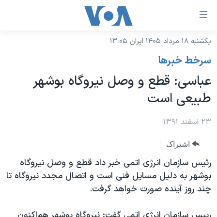
ینکهای
ابل
سترسی
یکشنبه ۱۸ مرداد ۱۴۰۵ ایران ۱۳:۰۵
خانه
هش
سرخط خبرها
نسخه سبک وب‌سایت
ه
عباسی: قطع و وصل نیروگاه بوشهر
حتوای
موضوع ها
طبیعی است
صلی
برنامه های تلویزیونی
ایران
هش
جدول برنامه ها
۲۳ اسفند ۱۳۹۱
ه
آمریکا
فحه
صفحه‌های ویژه
جهان
اشتراک
صلی
فرکانس‌های صدای آمریکا
ورزشی
جام جهانی ۲۰۲۶
رئیس سازمان انرژی اتمی خبر داد قطع و وصل نیروگاه
هش
پخش رادیویی
بوشهر به دلیل مسایل فنی است و اتصال مجدد نیروگاه تا
ه
گزیده‌ها
عملیات خشم حماسی
چند روز آینده صورت خواهد گرفت.
ستجو
۲۵۰سالگی آمریکا
ویژه برنامه‌ها
یادگیری زبان انگلیسی
ویدیوها
بایگانی برنامه‌های تلویزیونی
رییس سازمان انرژی اتمی گفت: نیروگاه بوشهر هم‌اکنون