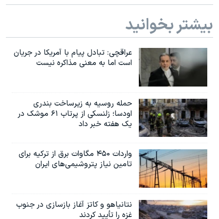
اسرائیل در جنگ
بیشتر بخوانید
نرگس محمدی برنده جایزه نوبل صلح
همایش محافظه‌کاران آمریکا «سی‌پک»
عراقچی: تبادل پیام با آمریکا در جریان
صفحه‌های ویژه
است اما به معنی مذاکره نیست
سفر پرزیدنت ترامپ به چین
حمله روسیه به زیرساخت بندری
اودسا؛ زلنسکی از پرتاب ۶۱ موشک در
یک هفته خبر داد
واردات ۴۵۰ مگاوات برق از ترکیه برای
تامین نیاز پتروشیمی‌های ایران
نتانیاهو و کاتز آغاز بازسازی در جنوب
غزه را تأیید کردند