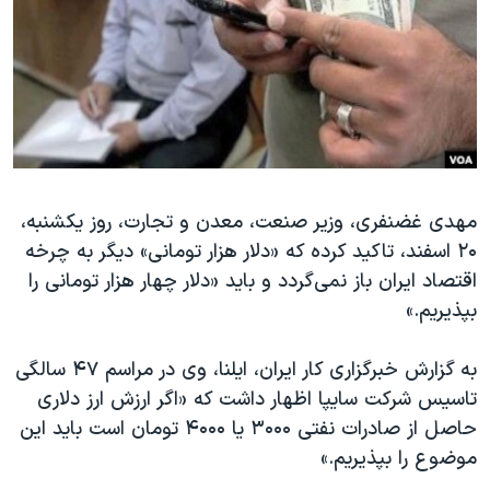
دنبال کنید
مستندها
فرهنگ و زندگی
حقوق شهروندی
انتخابات ریاست جمهوری آمریکا ۲۰۲۴
اقتصادی
حمله جمهوری اسلامی به اسرائیل
رمز مهسا
علم و فناوری
زبانهای مختلف
اسرائیل در جنگ
ورزش زنان در ایران
مهدی غضنفری، وزیر صنعت، معدن و تجارت، روز یکشنبه،
گالری عکس
اعتراضات زن، زندگی، آزادی
۲۰ اسفند، تاکید کرده که «دلار هزار تومانی» دیگر به چرخه
آرشیو پخش زنده
مجموعه مستندهای دادخواهی
اقتصاد ایران باز نمی‌گردد و باید «دلار چهار هزار تومانی را
تریبونال مردمی آبان ۹۸
بپذیریم.»
دادگاه حمید نوری
به گزارش خبرگزاری کار ایران، ایلنا، وی در مراسم ۴۷ سالگی
چهل سال گروگان‌گیری
تاسیس شرکت سایپا اظهار داشت که «اگر ارزش ارز دلاری
قانون شفافیت دارائی کادر رهبری ایران
حاصل از صادرات نفتی ۳۰۰۰ یا ۴۰۰۰ تومان است باید این
موضوع را بپذیریم.»
اعتراضات مردمی آبان ۹۸