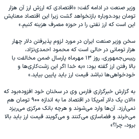
اسرائیل در جنگ
وزیر صنعت در ادامه گفت: «اقتصادی که ارزش ارز آن هزار
نرگس محمدی برنده جایزه نوبل صلح
تومان بود،دوباره بازنخواهد گشت زیرا این اقتصاد معنایش
این است که ارز نفتی را در حوزه مصرف هزینه کنیم.»
همایش محافظه‌کاران آمریکا «سی‌پک»
صفحه‌های ویژه
سخن وزیر صنعت ایران در مورد لزوم پذیرفتن دلار چهار
سفر پرزیدنت ترامپ به چین
هزار تومانی در حالی است که محمود احمدی‌نژاد،
رییس‌جمهوری، روز ۱۳ مهرماه پارسال ضمن مخالفت با
بالا رفتن ارز گفته بود: «به خدا اگر این زشت‌کاری‌ها و
خودخواهی‌ها نباشد قیمت ارز باید پایین بیاید.»
به گزارش خبرگزاری فارس وی در سخنان خود افزوده‌بود که
«الان یک دلار آمریکا در اقتصاد ما به اندازه ۹۰۰ تومان هم
نمی‌ارزد. آن‌ها وارد می‌شوند و هرچه بانک مرکزی می‌ریزد
می‌خرند و فضاسازی می‌کنند و می‌گویند قیمت ارز باید بالا
برود، چرا؟»