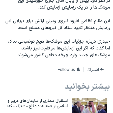
در نظر دارد پیش از پایان سال جاری خورشیدی این
دنبال کنید
مستندها
فرهنگ و زندگی
موشک‌ها را در یک رزمایش آزمایش کند.
حقوق شهروندی
انتخابات ریاست جمهوری آمریکا ۲۰۲۴
این مقام نظامی افزود نیروی زمینی ارتش برای برپایی این
اقتصادی
حمله جمهوری اسلامی به اسرائیل
رزمایش منتظر تایید ستاد کل نیروهای مسلح است.
رمز مهسا
علم و فناوری
زبانهای مختلف
حیدری درباره جزئیات این موشک‌ها هیچ توضیحی نداد،
اسرائیل در جنگ
ورزش زنان در ایران
اما گفت که اگر این آزمایش‌ها موفقیت‌آمیز باشند،
گالری عکس
اعتراضات زن، زندگی، آزادی
موشک‌های جدید وارد چرخه دفاعی کشور می‌شوند.
آرشیو پخش زنده
مجموعه مستندهای دادخواهی
تریبونال مردمی آبان ۹۸
اشتراک
Follow us
دادگاه حمید نوری
بیشتر بخوانید
چهل سال گروگان‌گیری
قانون شفافیت دارائی کادر رهبری ایران
استقبال شماری از سازمان‌های عربی و
اعتراضات مردمی آبان ۹۸
اسلامی از «معاهده دفاع مشترک مکه»