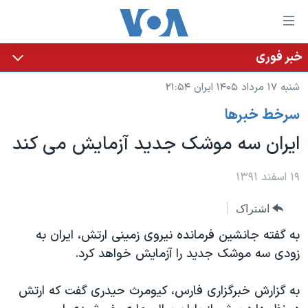
ینکهای
ابل
سترسی
خبر فوری
خانه
هش
شنبه ۱۷ مرداد ۱۴۰۵ ایران ۲۱:۵۴
نسخه سبک وب‌سایت
ه
سرخط خبرها
حتوای
موضوع ها
صلی
ایران سه موشک جدید آزمایش می کند
برنامه های تلویزیونی
ایران
هش
جدول برنامه ها
ه
آمریکا
۱۹ اسفند ۱۳۹۱
فحه
صفحه‌های ویژه
جهان
اشتراک
صلی
فرکانس‌های صدای آمریکا
ورزشی
جام جهانی ۲۰۲۶
هش
به گفته جانشین فرمانده نیروی زمینی ارتش، ایران به
پخش رادیویی
ه
گزیده‌ها
عملیات خشم حماسی
زودی سه موشک جدید را آزمایش خواهد کرد.
ستجو
۲۵۰سالگی آمریکا
ویژه برنامه‌ها
یادگیری زبان انگلیسی
به گزارش خبرگزاری فارس، کیومرث حیدری گفت که ارتش
ویدیوها
بایگانی برنامه‌های تلویزیونی