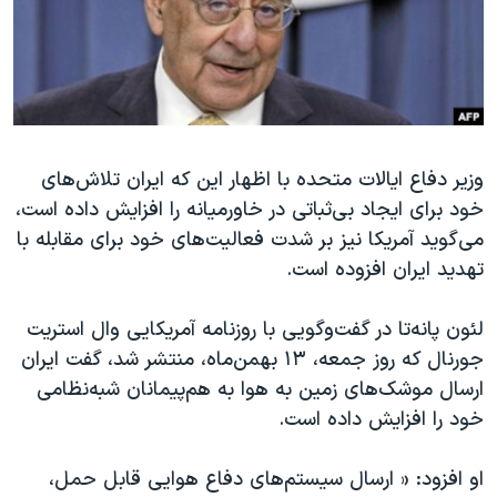
دنبال کنید
مستندها
فرهنگ و زندگی
حقوق شهروندی
انتخابات ریاست جمهوری آمریکا ۲۰۲۴
اقتصادی
حمله جمهوری اسلامی به اسرائیل
رمز مهسا
علم و فناوری
زبانهای مختلف
وزیر دفاع ایالات متحده با اظهار این‌ که ایران تلاش‌های
اسرائیل در جنگ
ورزش زنان در ایران
خود برای ایجاد بی‌ثباتی در خاورمیانه را افزایش داده است،
گالری عکس
اعتراضات زن، زندگی، آزادی
می‌گوید آمریکا نیز بر شدت فعالیت‌های خود برای مقابله با
آرشیو پخش زنده
مجموعه مستندهای دادخواهی
تهدید ایران افزوده است.
تریبونال مردمی آبان ۹۸
لئون پانه‌تا در گفت‌و‌گویی با روزنامه آمریکایی وال استریت
دادگاه حمید نوری
جورنال که روز جمعه، ۱۳ بهمن‌ماه، منتشر شد، گفت ایران
چهل سال گروگان‌گیری
ارسال موشک‌های زمین به هوا به هم‌پیمانان شبه‌نظامی
خود را افزایش داده است.
قانون شفافیت دارائی کادر رهبری ایران
اعتراضات مردمی آبان ۹۸
او افزود: « ارسال سیستم‌های دفاع هوایی قابل حمل،