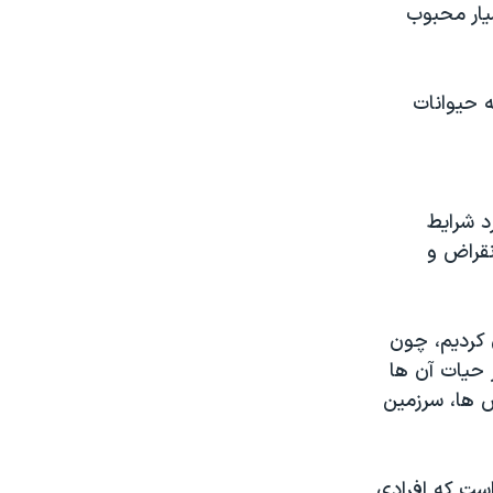
یار محبوب
ه حیوانات
د شرایط
نقراض و
 کردیم، چون
 حیات آن ها
س ها، سرزمین
ست که افرادی