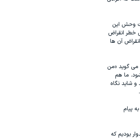
و حیات وحش این
ض خطر انقراض
انقراض آن ها
رجینیا هم با این ایده موافق هستند. فیونا ١٢ ساله می گوید «من
ود. ما هم
 و شاید نگاه
ه پیام
ار بودیم که