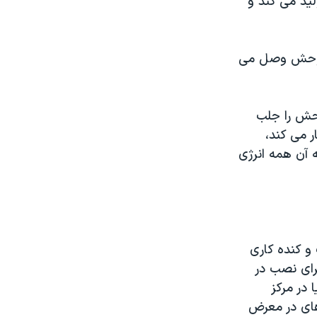
ید می کند و
غ وحش وصل می
وحش را جلب
 می کند،
آن همه انرژی
ست که ٥٦ اثر ساخته دست و کنده کاری
هان است. حدود ٤٠ حیوانی که برای نصب در
 در مرکز
های در معرض