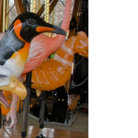
مستندها
فرهنگ و زندگی
حقوق شهروندی
انتخابات ریاست جمهوری آمریکا ۲۰۲۴
اقتصادی
حمله جمهوری اسلامی به اسرائیل
رمز مهسا
علم و فناوری
اسرائیل در جنگ
ورزش زنان در ایران
گالری عکس
اعتراضات زن، زندگی، آزادی
آرشیو پخش زنده
مجموعه مستندهای دادخواهی
تریبونال مردمی آبان ۹۸
دادگاه حمید نوری
چهل سال گروگان‌گیری
قانون شفافیت دارائی کادر رهبری ایران
اعتراضات مردمی آبان ۹۸
اسرائیل در جنگ