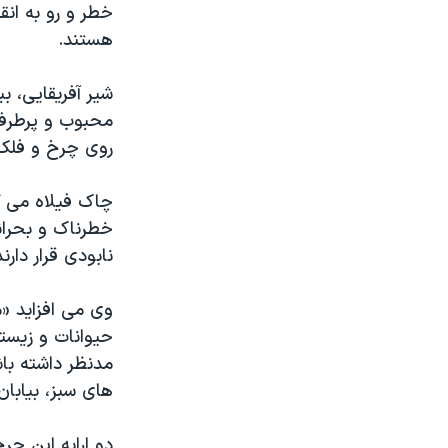
خطر و رو به ان
هستند.
شیر آفریقایی، ب
محبوب و پرطرف
روی چرخ و فلک
چاک فیلاه می گ
خطرناک و بحران
نابودی قرار دارند
وی می افزاید «
حیوانات و زیستگ
مدنظر داشته باش
های سبز، بیابا
دو ارابه این چ