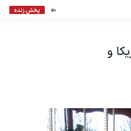
پخش زنده
کا و