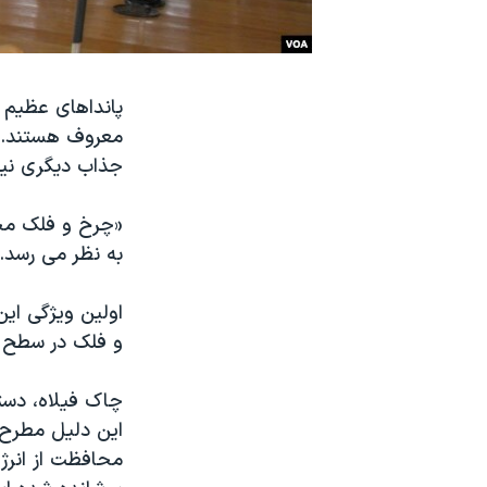
نرگس محمدی برنده جایزه نوبل صلح
همایش محافظه‌کاران آمریکا «سی‌پک»
پانداهای عظیم
صفحه‌های ویژه
معروف هستند. ا
سفر پرزیدنت ترامپ به چین
جذاب دیگری نیز 
«چرخ و فلک محا
به نظر می رسد. 
اولین ویژگی ای
و فلک در سطح ج
چاک فیلاه، دستی
این دلیل مطرح 