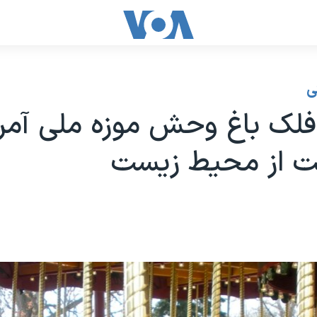
ی
لک باغ وحش موزه ملی آمری
 از محیط زیست