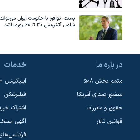
بسنت: توافق با حکومت ایران می‌تواند
شامل آتش‌بس ۳۰ تا ۶۰ روزه باشد
در باره ما
خدمات
متمم بخش ۵۰۸
اپلیکیشن +VOA
منشور صدای آمریکا
فیلترشکن
حقوق و مقررات
اشتراک خبرن
قوانین تالار
آگهی استخد
فرکانس‌های 