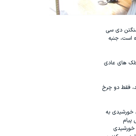
شنگتن دی سی
ه است، جنبه
فلک های عادی
د، فقط دو چرخ
ی خورشیدی به
پیام
ش جنوبی سقف چرخ و فلک با ١٦٢ صفحه خورشیدی