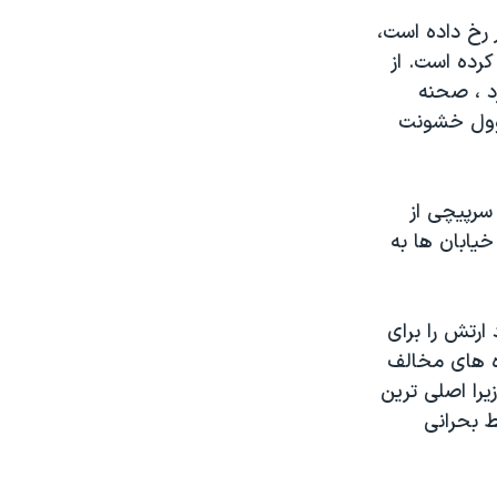
صر رخ داده است،
رده است. از
 ۷ ماه از آن می گذرد ، صحنه
سوول خشونت
سرپیچی از
یابان ها به
رتش را برای
وه های مخالف
یرا اصلی ترین
ط بحرانی