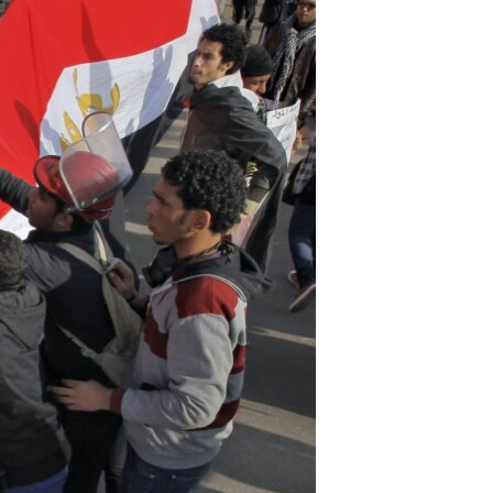
مستندها
فرهنگ و زندگی
حقوق شهروندی
انتخابات ریاست جمهوری آمریکا ۲۰۲۴
اقتصادی
حمله جمهوری اسلامی به اسرائیل
رمز مهسا
علم و فناوری
اسرائیل در جنگ
ورزش زنان در ایران
گالری عکس
اعتراضات زن، زندگی، آزادی
آرشیو پخش زنده
مجموعه مستندهای دادخواهی
تریبونال مردمی آبان ۹۸
دادگاه حمید نوری
چهل سال گروگان‌گیری
قانون شفافیت دارائی کادر رهبری ایران
اعتراضات مردمی آبان ۹۸
اسرائیل در جنگ