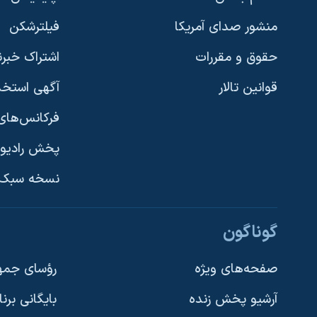
منشور صدای آمریکا
فیلترشکن
حقوق و مقررات
اشتراک خبرن
قوانین تالار
آگهی استخد
فرکانس‌های 
پخش رادیو
یادگیری زبان انگلیسی
نسخه سبک 
دنبال کنید
گوناگون
صفحه‌های ویژه
رؤسای جمهو
آرشیو پخش زنده
بایگانی برن
زبانهای مختلف