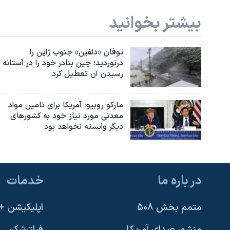
نرگس محمدی برنده جایزه نوبل صلح
بیشتر بخوانید
همایش محافظه‌کاران آمریکا «سی‌پک»
صفحه‌های ویژه
توفان «دلفین» جنوب ژاپن را
درنوردید؛ چین بنادر خود را در آستانه
سفر پرزیدنت ترامپ به چین
رسیدن آن تعطیل کرد
مارکو روبیو: آمریکا برای تامین مواد
معدنی مورد نیاز خود به کشورهای
دیگر وابسته نخواهد بود
در باره ما
خدمات
متمم بخش ۵۰۸
اپلیکیشن +VOA
منشور صدای آمریکا
فیلترشکن