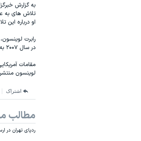
مستندها
فرهنگ و زندگی
به گزارش خبرگزا
تلاش های به عم
حقوق شهروندی
انتخابات ریاست جمهوری آمریکا ۲۰۲۴
او درباره این ت
اقتصادی
حمله جمهوری اسلامی به اسرائیل
رمز مهسا
علم و فناوری
رابرت لوینسون، 
در سال ۲۰۰۷ به جزیره کیش در ایران سفر کرد. او آخرین در این جزیره دیده شد.
اسرائیل در جنگ
ورزش زنان در ایران
گالری عکس
اعتراضات زن، زندگی، آزادی
مقامات آمریکایی
آرشیو پخش زنده
مجموعه مستندهای دادخواهی
لوینسون منتشر 
تریبونال مردمی آبان ۹۸
اشتراک
دادگاه حمید نوری
چهل سال گروگان‌گیری
مطالب مر
قانون شفافیت دارائی کادر رهبری ایران
اعتراضات مردمی آبان ۹۸
ردپای تهران در ار
اسرائیل در جنگ