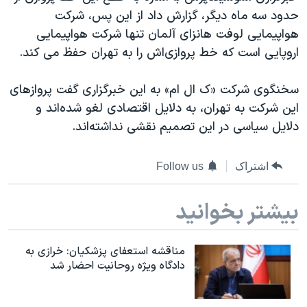
دنبال کنید
حدود سه ماه ديگر، گزارش داد از اين پس، شرکت
مستندها
فرهنگ و زندگی
هواپيمايی لوفت هانزای آلمان تنها شرکت هواپيمايی
حقوق شهروندی
انتخابات ریاست جمهوری آمریکا ۲۰۲۴
اروپايی است که خط پروازی‌اش را به تهران حفظ می کند.
اقتصادی
حمله جمهوری اسلامی به اسرائیل
سخنگوی شرکت «ک ال ام» به اين خبرگزاری گفت پروازهای
رمز مهسا
علم و فناوری
زبانهای مختلف
اين شرکت به تهران،‌ به دلايل اقتصادی لغو شده‌اند و
اسرائیل در جنگ
ورزش زنان در ایران
دلايل سياسی در اين تصميم نقشی نداشته‌اند.
گالری عکس
اعتراضات زن، زندگی، آزادی
آرشیو پخش زنده
مجموعه مستندهای دادخواهی
اشتراک
Follow us
تریبونال مردمی آبان ۹۸
بیشتر بخوانید
دادگاه حمید نوری
چهل سال گروگان‌گیری
مناقشه استعفای پزشکیان: خرازی به
قانون شفافیت دارائی کادر رهبری ایران
دادگاه ویژه روحانیت احضار شد
اعتراضات مردمی آبان ۹۸