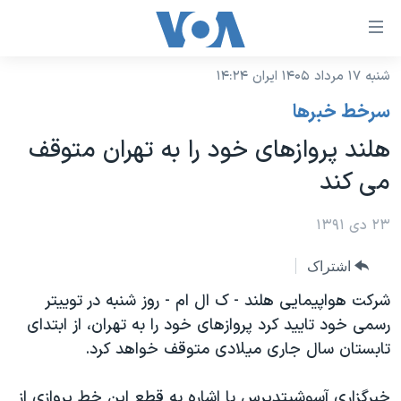
ینکهای
ابل
سترسی
شنبه ۱۷ مرداد ۱۴۰۵ ایران ۱۴:۲۴
خانه
هش
سرخط خبرها
نسخه سبک وب‌سایت
ه
هلند پروازهای خود را به تهران متوقف
حتوای
موضوع ها
می کند
صلی
برنامه های تلویزیونی
ایران
هش
جدول برنامه ها
۲۳ دی ۱۳۹۱
ه
آمریکا
فحه
صفحه‌های ویژه
جهان
اشتراک
صلی
فرکانس‌های صدای آمریکا
ورزشی
جام جهانی ۲۰۲۶
شرکت هواپيمايی هلند - ک ال ام -‌ روز شنبه در توييتر
هش
پخش رادیویی
رسمی خود تاييد کرد پروازهای خود را به تهران، از ابتدای
ه
گزیده‌ها
عملیات خشم حماسی
تابستان سال جاری ميلادی متوقف خواهد کرد.
ستجو
۲۵۰سالگی آمریکا
ویژه برنامه‌ها
یادگیری زبان انگلیسی
ویدیوها
بایگانی برنامه‌های تلویزیونی
خبرگزاری آسوشيتدپرس با اشاره به قطع اين خط پروازی از