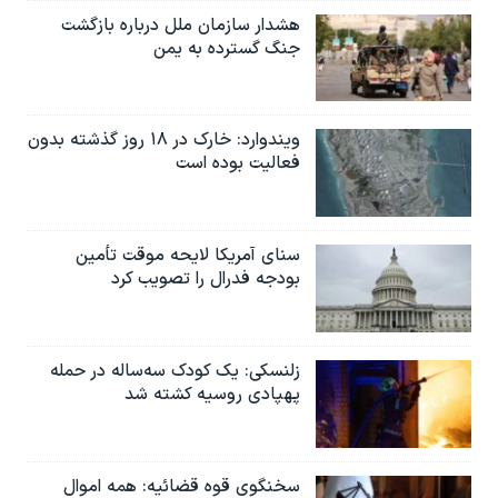
اسرائیل در جنگ
هشدار سازمان ملل درباره بازگشت
نرگس محمدی برنده جایزه نوبل صلح
جنگ گسترده به یمن
همایش محافظه‌کاران آمریکا «سی‌پک»
صفحه‌های ویژه
ویندوارد: خارک در ۱۸ روز گذشته بدون
فعالیت بوده است
سفر پرزیدنت ترامپ به چین
سنای آمریکا لایحه موقت تأمین
بودجه فدرال را تصویب کرد
زلنسکی: یک کودک سه‌ساله در حمله
پهپادی روسیه کشته شد
سخنگوی قوه قضائیه: همه اموال