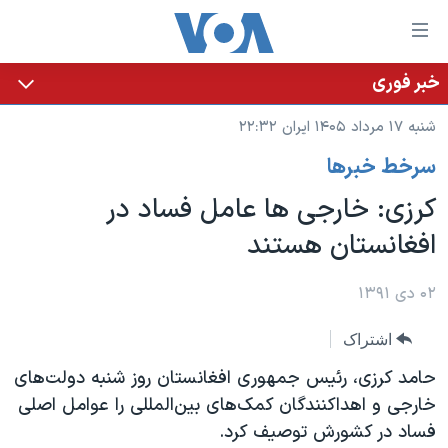
ینکهای
ابل
سترسی
خبر فوری
خانه
هش
شنبه ۱۷ مرداد ۱۴۰۵ ایران ۲۲:۳۲
نسخه سبک وب‌سایت
ه
سرخط خبرها
حتوای
موضوع ها
صلی
کرزی: خارجی ها عامل فساد در
برنامه های تلویزیونی
ایران
هش
افغانستان هستند
جدول برنامه ها
ه
آمریکا
فحه
صفحه‌های ویژه
جهان
۰۲ دی ۱۳۹۱
صلی
فرکانس‌های صدای آمریکا
ورزشی
جام جهانی ۲۰۲۶
هش
اشتراک
پخش رادیویی
ه
گزیده‌ها
عملیات خشم حماسی
حامد کرزی، رئیس جمهوری افغانستان روز شنبه دولت‌های
ستجو
۲۵۰سالگی آمریکا
ویژه برنامه‌ها
خارجی و اهداکنندگان کمک‌های بین‌المللی را عوامل اصلی
یادگیری زبان انگلیسی
فساد در کشورش توصیف کرد.
ویدیوها
بایگانی برنامه‌های تلویزیونی