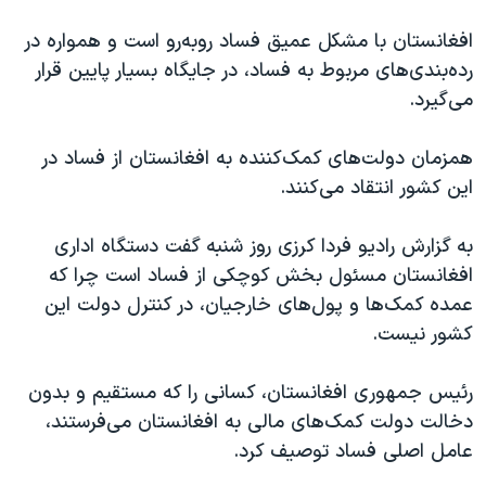
دنبال کنید
مستندها
فرهنگ و زندگی
افغانستان با مشکل عمیق فساد روبه‌رو است و همواره در
حقوق شهروندی
انتخابات ریاست جمهوری آمریکا ۲۰۲۴
رده‌بندی‌های مربوط به فساد، در جایگاه بسیار پایین قرار
می‌گیرد.
اقتصادی
حمله جمهوری اسلامی به اسرائیل
رمز مهسا
علم و فناوری
همزمان دولت‌های کمک‌کننده به افغانستان از فساد در
زبانهای مختلف
اسرائیل در جنگ
ورزش زنان در ایران
این کشور انتقاد می‌کنند.
گالری عکس
اعتراضات زن، زندگی، آزادی
به گزارش رادیو فردا کرزی روز شنبه گفت دستگاه اداری
آرشیو پخش زنده
مجموعه مستندهای دادخواهی
افغانستان مسئول بخش کوچکی از فساد است چرا که
تریبونال مردمی آبان ۹۸
عمده کمک‌ها و پول‌های خارجیان، در کنترل دولت این
کشور نیست.
دادگاه حمید نوری
چهل سال گروگان‌گیری
رئیس جمهوری افغانستان، کسانی را که مستقیم و بدون
قانون شفافیت دارائی کادر رهبری ایران
دخالت دولت کمک‌های مالی به افغانستان می‌فرستند،
عامل اصلی فساد توصیف کرد.
اعتراضات مردمی آبان ۹۸