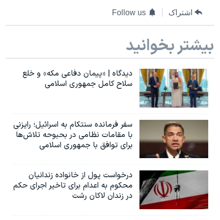
اسرائیل در جنگ
اشتراک
Follow us
نرگس محمدی برنده جایزه نوبل صلح
همایش محافظه‌کاران آمریکا «سی‌پک»
بیشتر بخوانید
صفحه‌های ویژه
دیدگاه | «پیمان دفاعی مکه» و خلع
سفر پرزیدنت ترامپ به چین
سلاح کامل جمهوری اسلامی
سفر فرمانده سنتکام به اسرائیل؛ رایزنی
با مقامات نظامی در بحبوحه تلاش‌ها
برای توافق با جمهوری اسلامی
درخواست پول از خانواده زندانیان
محکوم به‌ اعدام برای تاخیر اجرای حکم
در زندان لاکان رشت