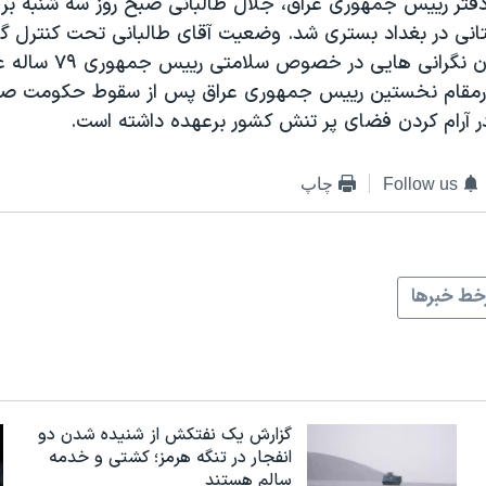
دفتر رییس جمهوری عراق، جلال طالبانی صبح روز سه شنبه بر ا
تانی در بغداد بستری شد. وضعیت آقای طالبانی تحت کنترل گ
است اما همچنان نگرانی ها
درمقام نخستین رییس جمهوری عراق پس از سقوط حکومت ص
 آرام کردن فضای پر تنش کشور برعهده داشته است.
Follow us
چاپ
ط خبرها
گزارش یک نفتکش از شنیده شدن دو
انفجار در تنگه هرمز؛ کشتی و خدمه
سالم هستند