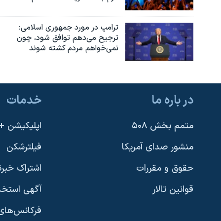
نرگس محمدی برنده جایزه نوبل صلح
ترامپ در مورد جمهوری اسلامی:
همایش محافظه‌کاران آمریکا «سی‌پک»
ترجیح می‌دهم توافق شود، چون
نمی‌خواهم مردم کشته شوند
صفحه‌های ویژه
سفر پرزیدنت ترامپ به چین
در باره ما
خدمات
متمم بخش ۵۰۸
اپلیکیشن +VOA
منشور صدای آمریکا
فیلترشکن
حقوق و مقررات
اشتراک خبرن
قوانین تالار
آگهی استخد
فرکانس‌های 