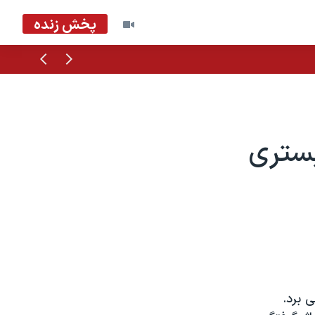
پخش زنده
قبلی
بعدی
بستری
 برد.