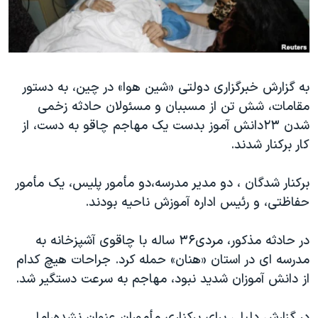
دنبال کنید
مستندها
فرهنگ و زندگی
حقوق شهروندی
انتخابات ریاست جمهوری آمریکا ۲۰۲۴
اقتصادی
حمله جمهوری اسلامی به اسرائیل
به گزارش خبرگزاری دولتی «شین هوا» در چین، به دستور
رمز مهسا
علم و فناوری
مقامات، شش تن از مسببان و مسئولان حادثه زخمی
زبانهای مختلف
اسرائیل در جنگ
ورزش زنان در ایران
شدن ۲۳دانش آموز بدست یک مهاجم چاقو به دست، از
گالری عکس
اعتراضات زن، زندگی، آزادی
کار برکنار شدند.
آرشیو پخش زنده
مجموعه مستندهای دادخواهی
برکنار شدگان ، دو مدیر مدرسه،دو مأمور پلیس، یک مأمور
تریبونال مردمی آبان ۹۸
حفاظتی، و رئیس اداره آموزش ناحیه بودند.
دادگاه حمید نوری
در حادثه مذکور، مردی۳۶ ساله با چاقوی آشپزخانه به
چهل سال گروگان‌گیری
مدرسه ای در استان «هنان» حمله کرد. جراحات هیچ کدام
قانون شفافیت دارائی کادر رهبری ایران
از دانش آموزان شدید نبود، مهاجم به سرعت دستگیر شد.
اعتراضات مردمی آبان ۹۸
در گزارش دلیلی برای برکناری مأموران عنوان نشده،اما