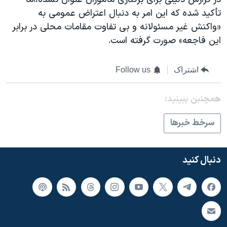
اسرائیل در جنگ
تأکید شده که این امر به دنبال اعتراض عمومی به
نرگس محمدی برنده جایزه نوبل صلح
«واکنش غیر مسئولانه و بی تفاوت مقامات محلی در برابر
همایش محافظه‌کاران آمریکا «سی‌پک»
این فاجعه» صورت گرفته است.
صفحه‌های ویژه
اشتراک
Follow us
سفر پرزیدنت ترامپ به چین
همچنبن ببینید:
سرخط خبرها
دنبال کنید