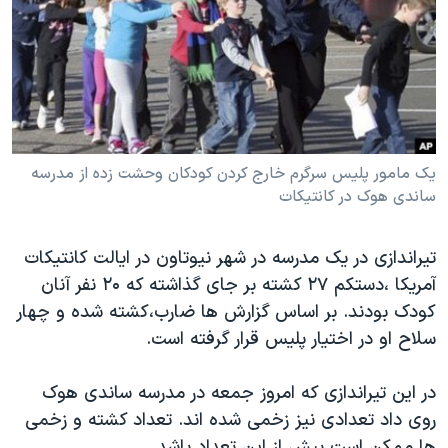
دنبال کنید
مستندها
فرهنگ و زندگی
حقوق شهروندی
انتخابات ریاست جمهوری آمریکا ۲۰۲۴
اقتصادی
حمله جمهوری اسلامی به اسرائیل
رمز مهسا
علم و فناوری
زبانهای مختلف
اسرائیل در جنگ
ورزش زنان در ایران
یک مامور پلیس سرگرم خارج کردن کودکان وحشت زده از مدرسه
ساندی هوک در کانتیکات
گالری عکس
اعتراضات زن، زندگی، آزادی
آرشیو پخش زنده
مجموعه مستندهای دادخواهی
تیراندازی در یک مدرسه در شهر نیوتاون در ایالت کانتیکات
تریبونال مردمی آبان ۹۸
آمریکا ،دستکم ۲۷ کشته بر جای گذاشته که ۲۰ نفر آنان
دادگاه حمید نوری
کودک بودند. بر اساس گزارش ها ضارب،کشته شده و چهار
سلاح او در اختیار پلیس قرار گرفته است.
چهل سال گروگان‌گیری
قانون شفافیت دارائی کادر رهبری ایران
در این تیراندازی که امروز جمعه در مدرسه ساندی هوک
اعتراضات مردمی آبان ۹۸
روی داد تعدادی نیز زخمی شده اند. تعداد کشته و زخمی
ها ممکن است بیش از این تعداد باشد.