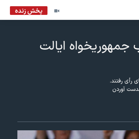
پخش زنده
 جمهوريخواه ايالت
ق های رأی رفتند.
بدست آوردن