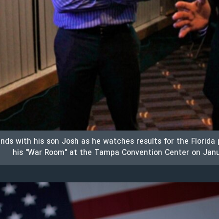
ds with his son Josh as he watches results for the Florida 
his "War Room" at the Tampa Convention Center on Janu