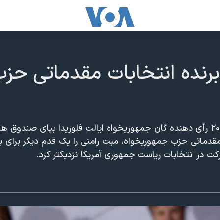
رنده انتخابات مقدماتی حزب
روز سه شنبه ۳۱ ژانويه ۲۰۱۲ رأی دهنده گان جمهوريخواه ايالت فلوريدا بپای صندو
ات مقدماتی حزب جمهوریخواه، ميت رامنی را يک قدم ديگر برای 
کت در انتخابات رياست جمهوری آمريکا نزديکتر کرد.