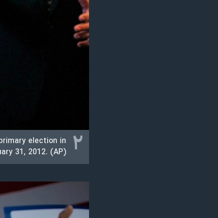
۲
primary election in
ary 31, 2012. (AP)