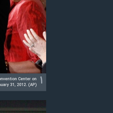
نرگس محمدی برنده جایزه نوبل صلح
همایش محافظه‌کاران آمریکا «سی‌پک»
صفحه‌های ویژه
سفر پرزیدنت ترامپ به چین
۱
onvention Center on
uary 31, 2012. (AP)