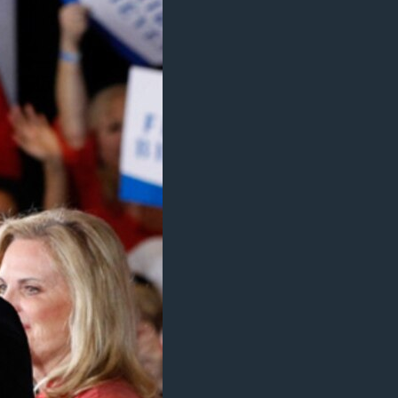
مستندها
فرهنگ و زندگی
حقوق شهروندی
انتخابات ریاست جمهوری آمریکا ۲۰۲۴
اقتصادی
حمله جمهوری اسلامی به اسرائیل
رمز مهسا
علم و فناوری
اسرائیل در جنگ
ورزش زنان در ایران
گالری عکس
اعتراضات زن، زندگی، آزادی
آرشیو پخش زنده
مجموعه مستندهای دادخواهی
تریبونال مردمی آبان ۹۸
دادگاه حمید نوری
چهل سال گروگان‌گیری
قانون شفافیت دارائی کادر رهبری ایران
اعتراضات مردمی آبان ۹۸
اسرائیل در جنگ