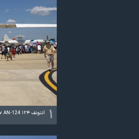
نرگس محمدی برنده جایزه نوبل صلح
همایش محافظه‌کاران آمریکا «سی‌پک»
صفحه‌های ویژه
سفر پرزیدنت ترامپ به چین
۱
آنتونف ۱۲۴ ‏Antonov AN-124