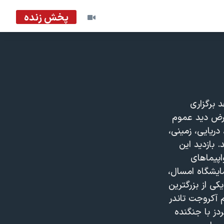
پخش زنده
 برگزاری
عرض دید عموم
ریایی، زمینی،
 بازدید این
اپیماهای
ایشگاه امسال،
باربری یکی از بزرگترین
 آکروجت تاندر
ر بردز با جنگنده