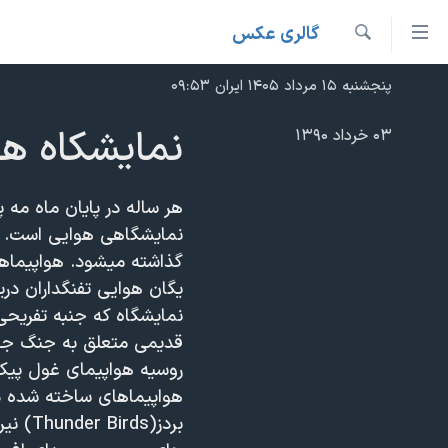
ینکهای
گالری عکس
ابل
جستجو
سترسی
پنجشنبه ۱۵ مرداد ۱۴۰۵ ایران ۰۹:۵۳
خانه
هش
نسخه سبک وب‌سایت
نمایشکاه هو
۰۳ خرداد ۱۳۹۰
ه
موضوع ها
حتوای
برنامه های تلویزیونی
صلی
ایران
هر ساله در پایان ماه مه
هش
جدول برنامه ها
نمایشگاهی هوایی است. ا
آمریکا
ه
گذاشته میشود. هواپیماها
صفحه‌های ویژه
جهان
فحه
یگان هوایی تفنگداران دری
فرکانس‌های صدای آمریکا
صلی
ورزشی
جام جهانی ۲۰۲۶
نمایشگاه که جنبه تفریحی
هش
پخش رادیویی
قدیمی متعلق به جنگ جها
گزیده‌ها
عملیات خشم حماسی
ه
۲۵۰سالگی آمریکا
ویژه برنامه‌ها
ستجو
هواپیماهای ساخته شده در
ویدیوها
بایگانی برنامه‌های تلویزیونی
بردز(s