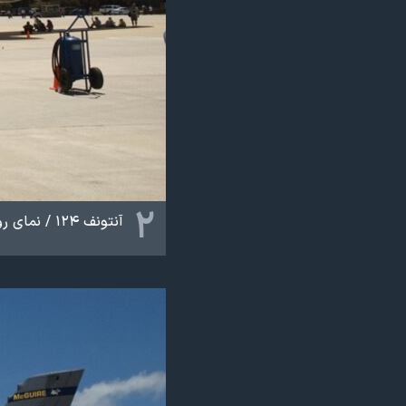
۲
آنتونف ۱۲۴ / نمای روبرو ‏Antonov AN-124