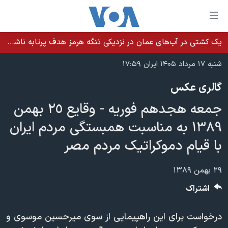
ینکهای
ابل
سترسی
یک کشتی در آب‌های عمان در نزدیکی تنگه هرمز هدف پرتابه ناشناس قرار گرفت
خانه
هش
شنبه ۱۷ مرداد ۱۴۰۵ ایران ۱۷:۵۹
نسخه سبک وب‌سایت
ه
گالری عکس
حتوای
موضوع ها
صلی
جمعه هجدهم فوریه - وقایع ٢٥ بهمن
برنامه های تلویزیونی
ایران
هش
۱۳۸۹ به مناسبت همبستگی مردم ایران
جدول برنامه ها
ه
آمریکا
با قیام دموکراتیک مردم مصر
فحه
صفحه‌های ویژه
جهان
صلی
فرکانس‌های صدای آمریکا
ورزشی
جام جهانی ۲۰۲۶
۲۹ بهمن ۱۳۸۹
هش
پخش رادیویی
ه
گزیده‌ها
عملیات خشم حماسی
اشتراک
ستجو
۲۵۰سالگی آمریکا
ویژه برنامه‌ها
یادگیری زبان انگلیسی
درخواست برای این راهپیمایی از سوی میرحسین موسوی و
ویدیوها
بایگانی برنامه‌های تلویزیونی