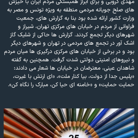
مهدی کروبی و برای ابراز همبستگی مردم ایران با خیزش
دنبال کنید
مستندها
فرهنگ و زندگی
های صلح جویانه مردمی منطقه به ویژه تونس و مصر به
وزارت کشور ارائه شده بود بنا به گزارش های، جمعیت
حقوق شهروندی
انتخابات ریاست جمهوری آمریکا ۲۰۲۴
فراوانی از مردم در خیابان های مرکزی تهران، شیراز و
اقتصادی
حمله جمهوری اسلامی به اسرائیل
شهرهای ديگر تجمع کردند. گزارش ها حاکی از شلیک گاز
رمز مهسا
علم و فناوری
اشک آور در تجمع های مردمی در تهران و شهرهای ديگر
زبانهای مختلف
بود و در برخی از خیابان های مرکزی درگیری ها میان مردم
اسرائیل در جنگ
ورزش زنان در ایران
و نیروهای امنیتی دولتی شدت گرفت. همچنین به گفته
گالری عکس
اعتراضات زن، زندگی، آزادی
شاهدان عینی، معترضان در خیابان ها شعار می دادند:
آرشیو پخش زنده
مجموعه مستندهای دادخواهی
«پلیس جدا از دولت، بیا کنار ملت»، «ای ارتش با غیرت،
حمایت حمایت» و «خامنه ای حیا کن، مبارک را نگاه کن».
تریبونال مردمی آبان ۹۸
دادگاه حمید نوری
چهل سال گروگان‌گیری
قانون شفافیت دارائی کادر رهبری ایران
اعتراضات مردمی آبان ۹۸