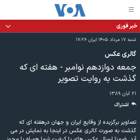
ینکهای
ابل
سترسی
خبر فوری
خانه
هش
شنبه ۱۷ مرداد ۱۴۰۵ ایران ۱۷:۲۶
نسخه سبک وب‌سایت
ه
گالری عکس
حتوای
موضوع ها
صلی
جمعه دوازدهم نوامبر - هفته ای که
برنامه های تلویزیونی
ایران
هش
گذشت به روایت تصویر
جدول برنامه ها
ه
آمریکا
فحه
صفحه‌های ویژه
جهان
۲۱ آبان ۱۳۸۹
صلی
فرکانس‌های صدای آمریکا
ورزشی
جام جهانی ۲۰۲۶
هش
اشتراک
پخش رادیویی
ه
گزیده‌ها
عملیات خشم حماسی
ستجو
تصاویر برگزیده از وقایع ایران و جهان درهفته ای که
۲۵۰سالگی آمریکا
ویژه برنامه‌ها
یادگیری زبان انگلیسی
گذشت به صورت کالری عکس در اینجا به نمایش در می
ویدیوها
بایگانی برنامه‌های تلویزیونی
آید. ضمنا ارسال عکس های با کیفیت شما همراه با مجوز