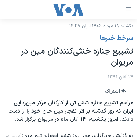
ینکهای
ابل
سترسی
یکشنبه ۱۸ مرداد ۱۴۰۵ ایران ۱۲:۳۷
خانه
هش
سرخط خبرها
نسخه سبک وب‌سایت
ه
تشییع جنازه خنثی‌کنندگان مین در
حتوای
موضوع ها
مریوان
صلی
برنامه های تلویزیونی
ایران
هش
جدول برنامه ها
۱۴ آبان ۱۳۹۱
ه
آمریکا
فحه
صفحه‌های ویژه
جهان
اشتراک
صلی
فرکانس‌های صدای آمریکا
ورزشی
جام جهانی ۲۰۲۶
مراسم تشییع جنازه شش تن از کارکنان مرکز مین‌زدایی
هش
پخش رادیویی
ایران که روز گذشته بر اثر انفجار مین جان خود را از دست
ه
گزیده‌ها
عملیات خشم حماسی
دادند، امروز یکشنبه، ۱۴ آبان ماه در مریوان برگزار شد.
ستجو
۲۵۰سالگی آمریکا
ویژه برنامه‌ها
یادگیری زبان انگلیسی
ویدیوها
بایگانی برنامه‌های تلویزیونی
به گزارش خبرگزاری مهر، روز شنبه اعضای تیم مین‌زادیی در