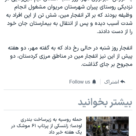
دنبال کنید
نزدیکی روستای پیران شهرستان مریوان مشغول انجام
مستندها
فرهنگ و زندگی
وظیفه بودند که بر اثر انفجار مین، شش تن از این افراد به
حقوق شهروندی
انتخابات ریاست جمهوری آمریکا ۲۰۲۴
شدت آسیب دیده و پس از انتقال به بیمارستان جان خود
اقتصادی
حمله جمهوری اسلامی به اسرائیل
را از دست دادند.
رمز مهسا
علم و فناوری
زبانهای مختلف
انفجار روز شنبه در حالی رخ داد که به گفته مهر، دو هفته
اسرائیل در جنگ
ورزش زنان در ایران
پیش از این نیز انفجار مین در مناطق مرزی کردستان،‌ دو
گالری عکس
اعتراضات زن، زندگی، آزادی
مجروح بر جای گذاشت.
آرشیو پخش زنده
مجموعه مستندهای دادخواهی
اشتراک
Follow us
تریبونال مردمی آبان ۹۸
دادگاه حمید نوری
بیشتر بخوانید
چهل سال گروگان‌گیری
قانون شفافیت دارائی کادر رهبری ایران
حمله روسیه به زیرساخت بندری
اودسا؛ زلنسکی از پرتاب ۶۱ موشک در
اعتراضات مردمی آبان ۹۸
یک هفته خبر داد