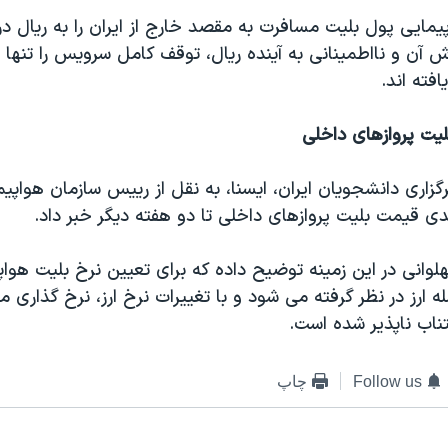
مايی پول بليت مسافرت به مقصد خارج از ايران را به ريال در
 آن و نااطمينانی به آينده ريال، توقف کامل سرويس را تنها ر
فته اند.
یت پروازهای داخلی
زاری دانشجويان ايران، ایسنا، به نقل از رييس سازمان هواپيم
لوانی در اين زمينه توضيح داده که برای تعيين نرخ بليت هواپ
ه ارز در نظر گرفته می شود و با تغييرات نرخ ارز، نرخ گذاری م
ناب ناپذير شده است.
Follow us
چاپ