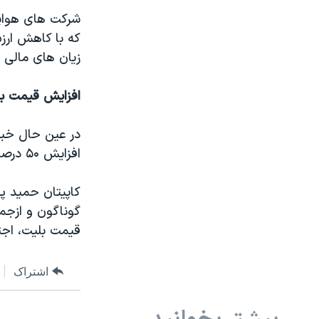
شرکت های هواپي
که با کاهش ارزش
زيان های مالی يا
افزايش قيمت بل
در عین حال خبرگ
افزايش ۵۰ درصدی قيمت بليت پروازهای داخلی تا دو هفته ديگر خبر داد.
کاپيتان حميد په
گوناگون و ازجمل
قيمت بليت، اجت
اشتراک