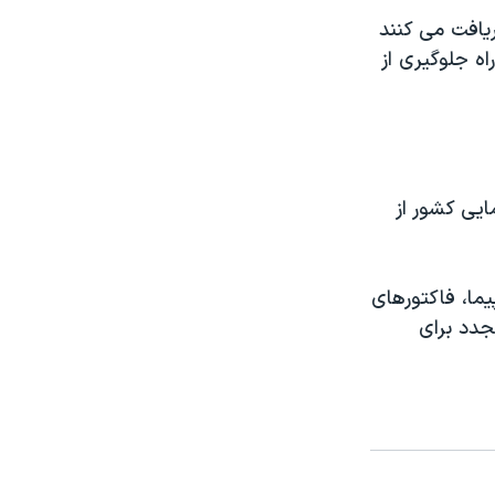
يافت می کنند
اه جلوگيری از
ايی کشور از
يما، فاکتورهای
جدد برای