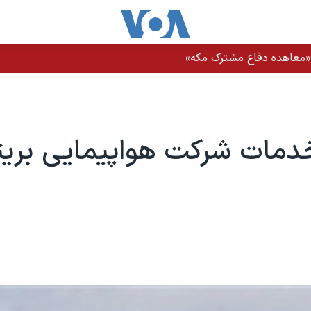
ز «معاهده دفاع مشترک مکه»
مات شرکت هواپيمايی بريتان