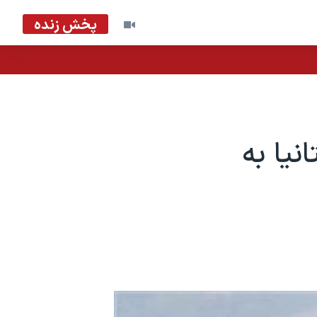
پخش زنده
يا به