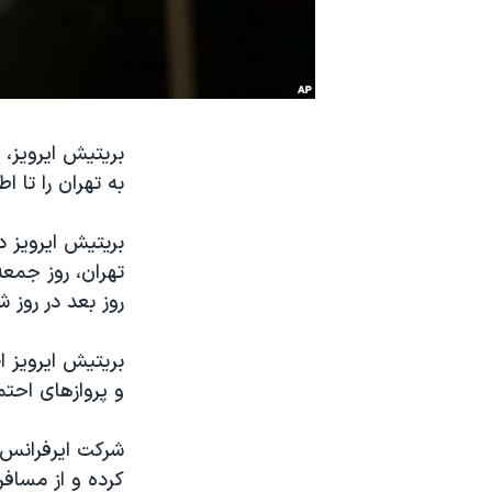
نرگس محمدی برنده جایزه نوبل صلح
همایش محافظه‌کاران آمریکا «سی‌پک»
صفحه‌های ویژه
سفر پرزیدنت ترامپ به چین
به تهران را تا 
بریتيش ايرويز د
روز بعد در روز
بريتيش ايرويز ا
و پروازهای احت
شرکت ايرفرانس 
کرده و از مساف