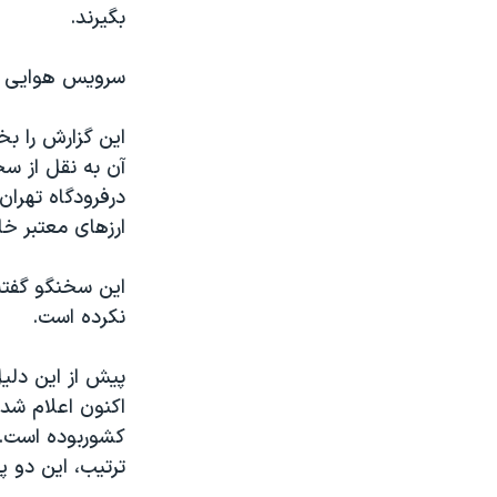
بگيرند.
سرويس هوايی تا
اين گزارش را بخش
آن به نقل از 
درفرودگاه تهران
ارزهای معتبر خ
اين سخنگو گفته 
نکرده است.
پيش از اين دليل
اکنون اعلام شده
کشوربوده است. 
ترتيب، اين دو 