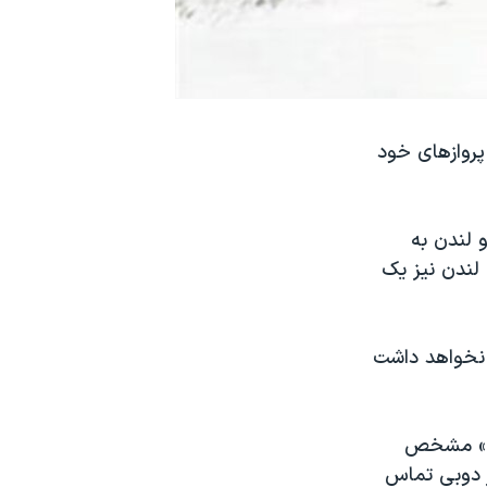
ه، ۱۹ مهرماه، اعلام کرد پروازهای خود
و لندن به
ين پرواز به لندن نيز يک
ن نخواهد داشت
يست» مشخص
ر دوبی تماس