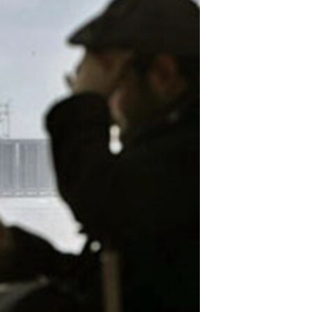
مستندها
فرهنگ و زندگی
حقوق شهروندی
انتخابات ریاست جمهوری آمریکا ۲۰۲۴
اقتصادی
حمله جمهوری اسلامی به اسرائیل
رمز مهسا
علم و فناوری
اسرائیل در جنگ
ورزش زنان در ایران
گالری عکس
اعتراضات زن، زندگی، آزادی
آرشیو پخش زنده
مجموعه مستندهای دادخواهی
تریبونال مردمی آبان ۹۸
دادگاه حمید نوری
چهل سال گروگان‌گیری
قانون شفافیت دارائی کادر رهبری ایران
اعتراضات مردمی آبان ۹۸
اسرائیل در جنگ