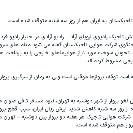
جيکستان به ايران هم از روز سه شنبه متوقف شده است.
 تاجيک راديوی اروپای آزاد – راديو آزادی در اختيار راديو فردا 
سخنگوی شرکت هوايی تاجيکستان گفته می شود مقام های سر
، تحويل سوخت مورد نياز هواپيماهای خارجی را به پرداخت هزي
ارجی مشروط کرده اند.
است توقف پروازها موقتی است ولی به زمان از سرگيری پروازه
 لغو پرواز از شهر دوشنبه به تهران، نبود مسافر کافی عنوان
 از روز سه شنبه کاهش شديد ارزش ريال ايران،‌ سبب قطع پروا
شرکت هوايی تاجيک هر هفته دو پرواز بين دوشنبه – تهران د
پرواز هم متوقف شده است.