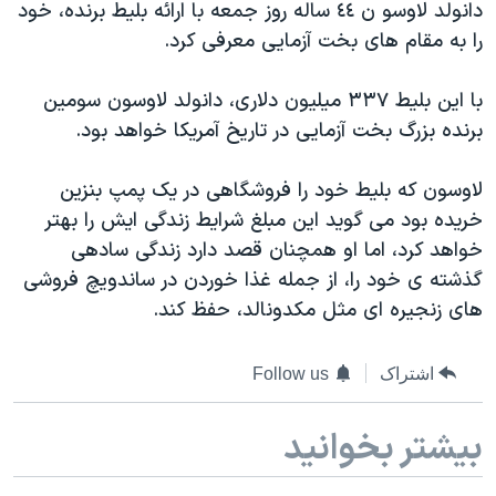
دانولد لاوسو ن ٤٤ ساله روز جمعه با ارائه بلیط برنده، خود
دنبال کنید
مستندها
فرهنگ و زندگی
را به مقام های بخت آزمایی معرفی کرد.
حقوق شهروندی
انتخابات ریاست جمهوری آمریکا ۲۰۲۴
با این بلیط ٣٣٧ میلیون دلاری، دانولد لاوسون سومین
اقتصادی
حمله جمهوری اسلامی به اسرائیل
برنده بزرگ بخت آزمایی در تاریخ آمریکا خواهد بود.
رمز مهسا
علم و فناوری
زبانهای مختلف
اسرائیل در جنگ
ورزش زنان در ایران
لاوسون که بلیط خود را فروشگاهی در یک پمپ بنزین
خریده بود می گوید این مبلغ شرایط زندگی ایش را بهتر
گالری عکس
اعتراضات زن، زندگی، آزادی
خواهد کرد، اما او همچنان قصد دارد زندگی سادهی
آرشیو پخش زنده
مجموعه مستندهای دادخواهی
گذشته ی خود را، از جمله غذا خوردن در ساندویچ فروشی
تریبونال مردمی آبان ۹۸
های زنجیره ای مثل مکدونالد، حفظ کند.
دادگاه حمید نوری
اشتراک
Follow us
چهل سال گروگان‌گیری
قانون شفافیت دارائی کادر رهبری ایران
بیشتر بخوانید
اعتراضات مردمی آبان ۹۸