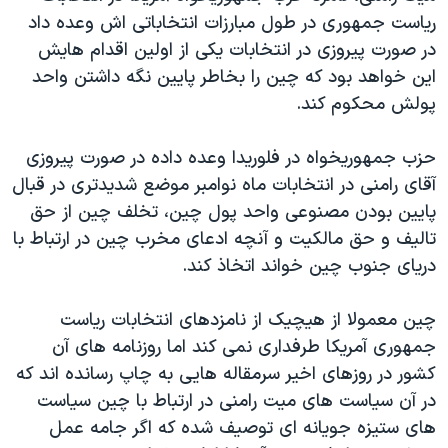
دنبال کنید
ریاست جمهوری در طول مبارزات انتخاباتی اش وعده داد
مستندها
فرهنگ و زندگی
در صورت پیروزی در انتخابات یکی از اولین اقدام هایش
حقوق شهروندی
انتخابات ریاست جمهوری آمریکا ۲۰۲۴
این خواهد بود که چین را بخاطر پایین نگه داشتن واحد
اقتصادی
حمله جمهوری اسلامی به اسرائیل
پولش محکوم کند.
رمز مهسا
علم و فناوری
زبانهای مختلف
حزب جمهوریخواه در فلوریدا وعده داده در صورت پیروزی
اسرائیل در جنگ
ورزش زنان در ایران
آقای رامنی در انتخابات ماه نوامبر موضع شدیدتری در قبال
گالری عکس
اعتراضات زن، زندگی، آزادی
پایین بودن مصنوعی واحد پول چین، تخلف چین از حق
تالیف و حق مالکیت و آنچه ادعای مخرب چین در ارتباط با
آرشیو پخش زنده
مجموعه مستندهای دادخواهی
دریای جنوب چین خواند اتخاذ کند.
تریبونال مردمی آبان ۹۸
دادگاه حمید نوری
چین معمولا از هیچیک از نامزدهای انتخابات ریاست
جمهوری آمریکا طرفداری نمی کند اما روزنامه های آن
چهل سال گروگان‌گیری
کشور در روزهای اخیر سرمقاله هایی به چاپ رسانده اند که
قانون شفافیت دارائی کادر رهبری ایران
در آن سیاست های میت رامنی در ارتباط با چین سیاست
اعتراضات مردمی آبان ۹۸
های ستیزه جویانه ای توصیف شده که اگر جامه عمل