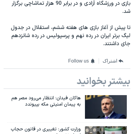
اسرائیل در جنگ
بازی در ورزشگاه آزادی و در برابر 90 هزار تماشاچی برگزار
شد.
نرگس محمدی برنده جایزه نوبل صلح
همایش محافظه‌کاران آمریکا «سی‌پک»
تا پیش از آغاز بازی های هفته ششم، استقلال در جدول
صفحه‌های ویژه
لیگ برتر ایران در رده نهم و پرسپولیس در رده شانزدهم
جای داشتند.
سفر پرزیدنت ترامپ به چین
اشتراک
Follow us
بیشتر بخوانید
هاکان فیدان: انتظار می‌رود مصر هم
به پیمان امنیتی مکه بپیوندد
وزارت کشور: تغییری در قانون حجاب