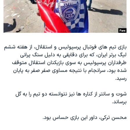
دنبال کنید
مستندها
فرهنگ و زندگی
حقوق شهروندی
انتخابات ریاست جمهوری آمریکا ۲۰۲۴
اقتصادی
حمله جمهوری اسلامی به اسرائیل
رمز مهسا
علم و فناوری
زبانهای مختلف
بازی تیم های فوتبال پرسپولیس و استقلال، از هفته ششم
اسرائیل در جنگ
ورزش زنان در ایران
لیگ برتر ایران، که برای دقایقی به دلیل سنگ پرانی
گالری عکس
اعتراضات زن، زندگی، آزادی
طرفداران پرسپولیس به سوی بازیکنان استقلال متوقف
آرشیو پخش زنده
مجموعه مستندهای دادخواهی
شده بود، سرانجام با نتیجه مساوی صفر صفر به پایان
رسید.
تریبونال مردمی آبان ۹۸
دادگاه حمید نوری
شوت و سانتر از کناره ها نیز نتوانسته دو تیم را به گل
چهل سال گروگان‌گیری
برساند.
قانون شفافیت دارائی کادر رهبری ایران
محسن ترکی، داور این بازی حساس بود.
اعتراضات مردمی آبان ۹۸