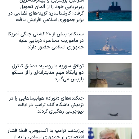
اسرائيل بزرگترین و پیشرفته‌ترین
اسرائیل در جنگ
زیردریایی خود را از آلمان تحویل
گرفت؛ کارشناسان: گزینه‌های نظامی در
نرگس محمدی برنده جایزه نوبل صلح
برابر جمهوری اسلامی افزایش یافت
همایش محافظه‌کاران آمریکا «سی‌پک»
سنتکام: بیش از ۲۰ کشتی جنگی آمریکا
صفحه‌های ویژه
در ماموریت محاصره دریایی علیه
سفر پرزیدنت ترامپ به چین
جمهوری اسلامی حضور دارند
توافق سوریه با روسیه؛ دمشق کنترل
دو پایگاه مهم مدیترانه‌ای را از مسکو
بازپس می‌گیرد
جنگنده‌های «نوراد» هواپیماهایی را در
نزدیکی باشگاه گلف ترامپ در ایالت
نیوجرسی رهگیری کردند
پرزیدنت ترامپ به اکسیوس: فعلا فشار
اقتصادی بر جمهوری اسلامی را به از