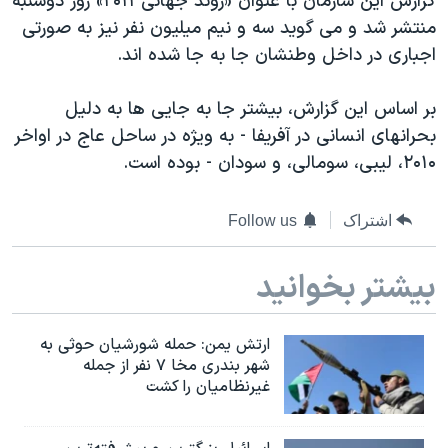
گزارش این سازمان با عنوان «روند جهانی ۲۰۱۱» روز دوشنبه
دنبال کنید
مستندها
فرهنگ و زندگی
منتشر شد و می گوید سه و نیم میلیون نفر نیز به صورتی
اجباری در داخل وطنشان جا به جا شده اند.
حقوق شهروندی
انتخابات ریاست جمهوری آمریکا ۲۰۲۴
اقتصادی
حمله جمهوری اسلامی به اسرائیل
بر اساس این گزارش، بیشتر جا به جایی ها به دلیل
رمز مهسا
علم و فناوری
بحرانهای انسانی در آفریفا - به ویژه در ساحل عاج در اواخر
زبانهای مختلف
۲۰۱۰، لیبی، سومالی، و سودان - بوده است.
اسرائیل در جنگ
ورزش زنان در ایران
گالری عکس
اعتراضات زن، زندگی، آزادی
اشتراک
Follow us
آرشیو پخش زنده
مجموعه مستندهای دادخواهی
تریبونال مردمی آبان ۹۸
بیشتر بخوانید
دادگاه حمید نوری
ارتش یمن: حمله شورشیان حوثی به
چهل سال گروگان‌گیری
شهر بندری مخا ۷ نفر از جمله
قانون شفافیت دارائی کادر رهبری ایران
غیرنظامیان را کشت
اعتراضات مردمی آبان ۹۸