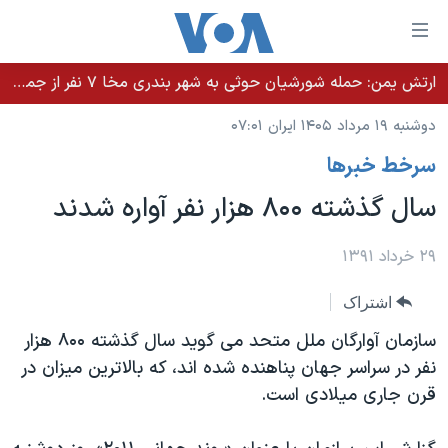
ینکهای
ابل
سترسی
ارتش یمن: حمله شورشیان حوثی به شهر بندری مخا ۷ نفر از جمله غیرنظامیان را کشت
خانه
هش
دوشنبه ۱۹ مرداد ۱۴۰۵ ایران ۰۷:۰۱
نسخه سبک وب‌سایت
ه
سرخط خبرها
حتوای
موضوع ها
صلی
سال گذشته ۸۰۰ هزار نفر آواره شدند
برنامه های تلویزیونی
ایران
هش
جدول برنامه ها
ه
آمریکا
۲۹ خرداد ۱۳۹۱
فحه
صفحه‌های ویژه
جهان
اشتراک
صلی
فرکانس‌های صدای آمریکا
ورزشی
جام جهانی ۲۰۲۶
هش
سازمان آوارگان ملل متحد می گوید سال گذشته ۸۰۰ هزار
پخش رادیویی
ه
گزیده‌ها
عملیات خشم حماسی
نفر در سراسر جهان پناهنده شده اند، که بالاترین میزان در
ستجو
قرن جاری میلادی است.
۲۵۰سالگی آمریکا
ویژه برنامه‌ها
یادگیری زبان انگلیسی
ویدیوها
بایگانی برنامه‌های تلویزیونی