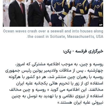
دنبال کنید
مستندها
فرهنگ و زندگی
حقوق شهروندی
انتخابات ریاست جمهوری آمریکا ۲۰۲۴
اقتصادی
حمله جمهوری اسلامی به اسرائیل
رمز مهسا
علم و فناوری
Ocean waves crash over a seawall and into houses along
زبانهای مختلف
the coast in Scituate, Massachusetts, USA.
اسرائیل در جنگ
ورزش زنان در ایران
گالری عکس
اعتراضات زن، زندگی، آزادی
خبرگزاری فرانسه - پکن:
آرشیو پخش زنده
مجموعه مستندهای دادخواهی
روسیه و چین، به موجب اطلاعیه مشترکی که امروز،
تریبونال مردمی آبان ۹۸
چهارشنبه ، پس از ملاقات ولادیمیر پوتین رئیس جمهوری
دادگاه حمید نوری
روسیه با رهبران چین منتشر شد، هر دو کشور با هرگونه
چهل سال گروگان‌گیری
استفاده ای از زور یا تحریم هائی یکجانبه علیه ایران
مخالفند. این اطلاعیه می گوید « روسیه و چین مخالف
قانون شفافیت دارائی کادر رهبری ایران
استفاده از نیزوی نظامی و یا تهدید به توسل به چنین
اعتراضات مردمی آبان ۹۸
نیروئی علیه ایران هستند.»