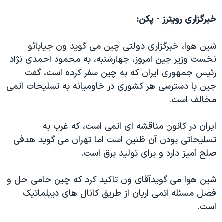
اسرائیل در جنگ
خبرگزاری رویترز - پکن:
نرگس محمدی برنده جایزه نوبل صلح
همایش محافظه‌کاران آمریکا «سی‌پک»
شین هوا، خبرگزاری دولتی چین می گوید ون جیابائو
صفحه‌های ویژه
نخست وزیر چین امروز، چهارشنبه، به محمود احمدی نژاد
رئیس جمهوری ایران که به چین سفر کرده است، گفت
سفر پرزیدنت ترامپ به چین
چین با دسترسی هر کشوری در خاومیانه به تسلیحات اتمی
مخالف است.
ایران در کانون مناقشه ای اتمی است، که غرب به
تسلیحاتی بودن آن ظنین است اما تهران می گوید هدفی
صلح آمیز دارد و برای تولید برق است.
شین هوا می گویدآقای ون تاکید کرد که چین حامی حل و
فصل مسئله اتمی اریان از طريق کانال های دیپلماتیک
است.