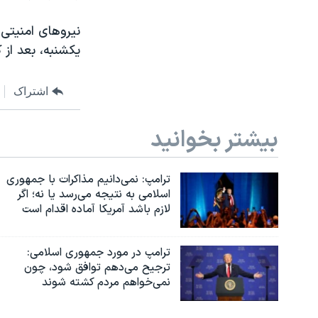
مستندها
فرهنگ و زندگی
حقوق شهروندی
انتخابات ریاست جمهوری آمریکا ۲۰۲۴
نیروهای امنیتی 
یکشنبه، بعد از 
اقتصادی
حمله جمهوری اسلامی به اسرائیل
رمز مهسا
علم و فناوری
اشتراک
اسرائیل در جنگ
ورزش زنان در ایران
بیشتر بخوانید
گالری عکس
اعتراضات زن، زندگی، آزادی
آرشیو پخش زنده
مجموعه مستندهای دادخواهی
ترامپ: نمی‌دانیم مذاکرات با جمهوری
تریبونال مردمی آبان ۹۸
اسلامی به نتیجه می‌رسد یا نه؛ اگر
دادگاه حمید نوری
لازم باشد آمریکا آماده اقدام است
چهل سال گروگان‌گیری
ترامپ در مورد جمهوری اسلامی:
قانون شفافیت دارائی کادر رهبری ایران
ترجیح می‌دهم توافق شود، چون
نمی‌خواهم مردم کشته شوند
اعتراضات مردمی آبان ۹۸
اسرائیل در جنگ