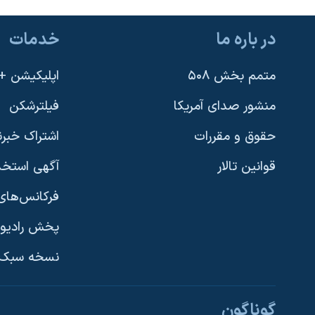
نرگس محمدی برنده جایزه نوبل صلح
در باره ما
خدمات
همایش محافظه‌کاران آمریکا «سی‌پک»
صفحه‌های ویژه
متمم بخش ۵۰۸
اپلیکیشن +VOA
سفر پرزیدنت ترامپ به چین
منشور صدای آمریکا
فیلترشکن
حقوق و مقررات
اشتراک خبرن
قوانین تالار
آگهی استخد
فرکانس‌های 
پخش رادیو
یادگیری زبان انگلیسی
نسخه سبک 
دنبال کنید
گوناگون