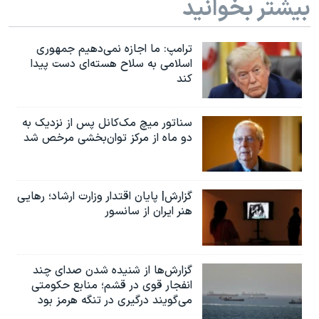
بیشتر بخوانید
اسرائیل در جنگ
نرگس محمدی برنده جایزه نوبل صلح
ترامپ: ما اجازه نمی‌دهیم جمهوری
همایش محافظه‌کاران آمریکا «سی‌پک»
اسلامی به سلاح هسته‌ای دست پیدا
کند
صفحه‌های ویژه
سفر پرزیدنت ترامپ به چین
سناتور میچ مک‌کانل پس از نزدیک به
دو ماه از مرکز توان‌بخشی مرخص شد
گزارش| پایان اقتدار وزارت ارشاد؛ رهایی
هنر ایران از سانسور
گزارش‌ها از شنیده شدن صدای چند
انفجار قوی در قشم؛ منابع حکومتی
می‌گویند درگیری در تنگه هرمز بود