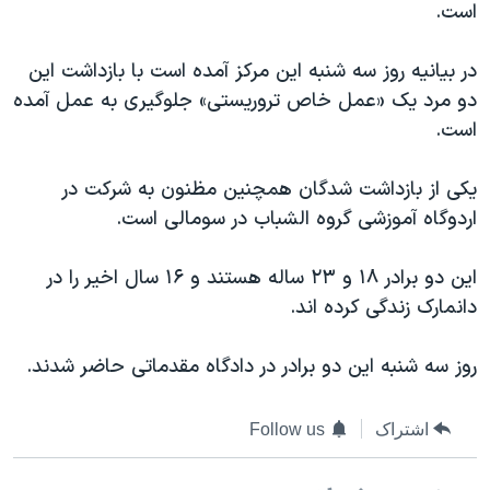
است.
دنبال کنید
مستندها
فرهنگ و زندگی
حقوق شهروندی
انتخابات ریاست جمهوری آمریکا ۲۰۲۴
در بیانیه روز سه شنبه این مرکز آمده است با بازداشت این
دو مرد یک «عمل خاص تروریستی» جلوگیری به عمل آمده
اقتصادی
حمله جمهوری اسلامی به اسرائیل
است.
رمز مهسا
علم و فناوری
زبانهای مختلف
اسرائیل در جنگ
ورزش زنان در ایران
یکی از بازداشت شدگان همچنین مظنون به شرکت در
اردوگاه آموزشی گروه الشباب در سومالی است.
گالری عکس
اعتراضات زن، زندگی، آزادی
آرشیو پخش زنده
مجموعه مستندهای دادخواهی
این دو برادر ۱۸ و ۲۳ ساله هستند و ۱۶ سال اخیر را در
تریبونال مردمی آبان ۹۸
دانمارک زندگی کرده اند.
دادگاه حمید نوری
روز سه شنبه این دو برادر در دادگاه مقدماتی حاضر شدند.
چهل سال گروگان‌گیری
قانون شفافیت دارائی کادر رهبری ایران
اشتراک
Follow us
اعتراضات مردمی آبان ۹۸