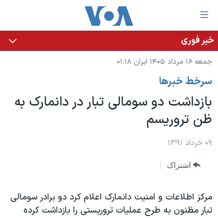
ینکهای
ابل
سترسی
خبر فوری
خانه
هش
جمعه ۱۶ مرداد ۱۴۰۵ ایران ۰۱:۱۸
نسخه سبک وب‌سایت
ه
سرخط خبرها
حتوای
موضوع ها
صلی
بازداشت دو سومالی تبار در دانمارک به
برنامه های تلویزیونی
ایران
هش
ظن تروریسم
جدول برنامه ها
ه
آمریکا
فحه
صفحه‌های ویژه
جهان
۰۹ خرداد ۱۳۹۱
صلی
فرکانس‌های صدای آمریکا
ورزشی
جام جهانی ۲۰۲۶
هش
اشتراک
پخش رادیویی
ه
گزیده‌ها
عملیات خشم حماسی
ستجو
۲۵۰سالگی آمریکا
ویژه برنامه‌ها
مرکز اطلاعات و امنیت دانمارک اعلام کرد دو برادر سومالی
یادگیری زبان انگلیسی
تبار مظنون به طرح عملیات تروریستی را بازداشت کرده
ویدیوها
بایگانی برنامه‌های تلویزیونی