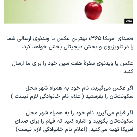
دنبال کنید
مستندها
فرهنگ و زندگی
حقوق شهروندی
انتخابات ریاست جمهوری آمریکا ۲۰۲۴
اقتصادی
حمله جمهوری اسلامی به اسرائیل
«صدای آمریکا ۳۶۵» بهترین عکس یا ویدئوی ارسالی شما
رمز مهسا
علم و فناوری
را در تلویزیون و بخش دیجیتال پخش خواهد کرد.
زبانهای مختلف
اسرائیل در جنگ
ورزش زنان در ایران
گالری عکس
اعتراضات زن، زندگی، آزادی
عکس یا ویدئوی سفرۀ هفت سین خود را برای ما ارسال
کنید.
آرشیو پخش زنده
مجموعه مستندهای دادخواهی
تریبونال مردمی آبان ۹۸
اگر عکس می‌گیرید، نام خود به همراه شهر محل
دادگاه حمید نوری
سکونت‌تان را بفرستید (اعلام نام خانوادگی لازم نیست.)
چهل سال گروگان‌گیری
اگر فیلم می‌گیرید نام خود را به همراه شهر محل
قانون شفافیت دارائی کادر رهبری ایران
سکونت‌تان بگویید و اشاره کنید که فیلم را برای صدای
اعتراضات مردمی آبان ۹۸
آمریکا تهیه می‌کنید. (اعلام نام خانوادگی لازم نیست)