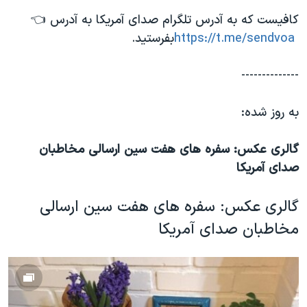
اسرائیل در جنگ
کافیست که به آدرس تلگرام صدای آمریکا به آدرس 👈
نرگس محمدی برنده جایزه نوبل صلح
t.me/sendvoa
https://
بفرستید.
همایش محافظه‌کاران آمریکا «سی‌پک»
--------------
صفحه‌های ویژه
سفر پرزیدنت ترامپ به چین
به روز شده:‌
گالری عکس: سفره های هفت سین ارسالی مخاطبان
صدای آمریکا
گالری عکس: سفره های هفت سین ارسالی
مخاطبان صدای آمریکا