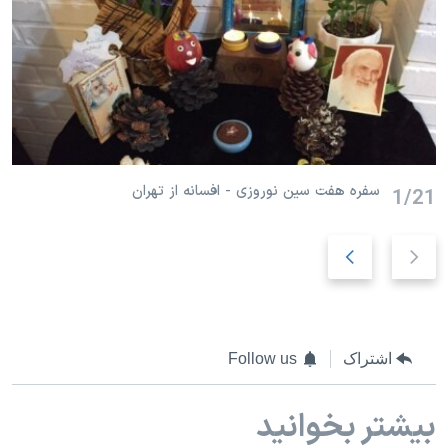
سفره هفت سین نوروزی - افسانه از تهران
1/21
ا
ا
س
س
ل
ل
ا
ا
ی
ی
اشتراک
Follow us
د
د
ق
ب
بیشتر بخوانید
ب
ع