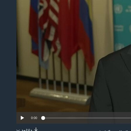
No m
0:00