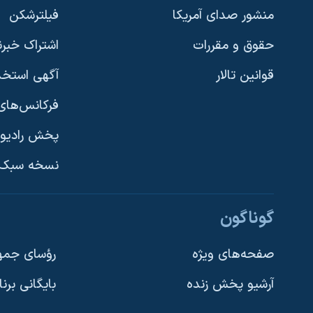
منشور صدای آمریکا
فیلترشکن
حقوق و مقررات
اشتراک خبرن
قوانین تالار
آگهی استخد
فرکانس‌های 
پخش رادیو
یادگیری زبان انگلیسی
نسخه سبک 
دنبال کنید
گوناگون
صفحه‌های ویژه
رؤسای جمهو
آرشیو پخش زنده
بایگانی برن
زبانهای مختلف