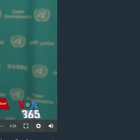
مستندها
فرهنگ و زندگی
حقوق شهروندی
انتخابات ریاست جمهوری آمریکا ۲۰۲۴
اقتصادی
حمله جمهوری اسلامی به اسرائیل
رمز مهسا
علم و فناوری
اسرائیل در جنگ
ورزش زنان در ایران
گالری عکس
اعتراضات زن، زندگی، آزادی
آرشیو پخش زنده
مجموعه مستندهای دادخواهی
تریبونال مردمی آبان ۹۸
دادگاه حمید نوری
چهل سال گروگان‌گیری
قانون شفافیت دارائی کادر رهبری ایران
اعتراضات مردمی آبان ۹۸
Auto
4:25
اسرائیل در جنگ
240p