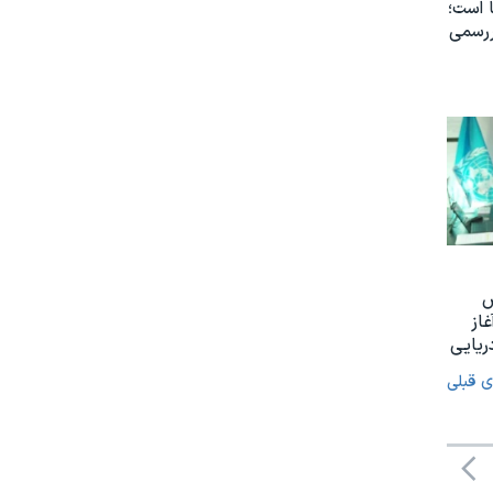
 است؛
ررسمی
س
غاز
ریایی
ی قبلی