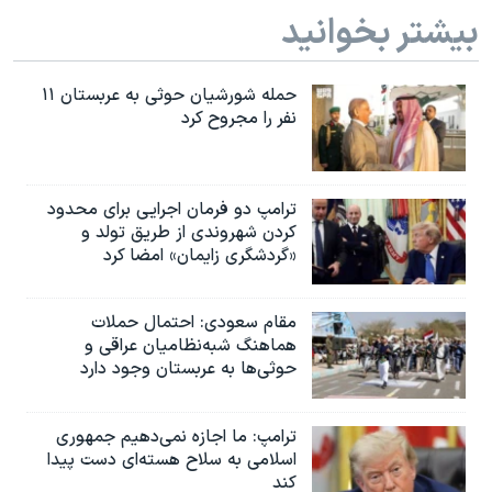
اسرائیل در جنگ
بیشتر بخوانید
نرگس محمدی برنده جایزه نوبل صلح
همایش محافظه‌کاران آمریکا «سی‌پک»
حمله شورشیان حوثی به عربستان ۱۱
نفر را مجروح کرد
صفحه‌های ویژه
سفر پرزیدنت ترامپ به چین
ترامپ دو فرمان اجرایی برای محدود
کردن شهروندی از طریق تولد و
«گردشگری زایمان» امضا کرد
مقام سعودی: احتمال حملات
هماهنگ شبه‌نظامیان عراقی و
حوثی‌ها به عربستان وجود دارد
ترامپ: ما اجازه نمی‌دهیم جمهوری
اسلامی به سلاح هسته‌ای دست پیدا
کند