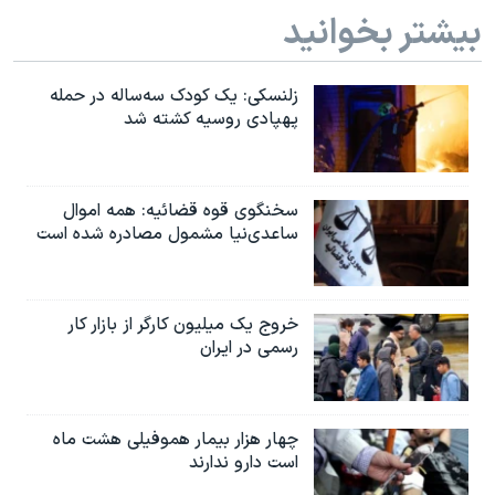
اسرائیل در جنگ
بیشتر بخوانید
نرگس محمدی برنده جایزه نوبل صلح
همایش محافظه‌کاران آمریکا «سی‌پک»
زلنسکی: یک کودک سه‌ساله در حمله
پهپادی روسیه کشته شد
صفحه‌های ویژه
سفر پرزیدنت ترامپ به چین
سخنگوی قوه قضائیه: همه اموال
ساعدی‌نیا مشمول مصادره شده است
خروج یک میلیون کارگر از بازار کار
رسمی در ایران
چهار هزار بیمار هموفیلی هشت ماه
است دارو ندارند