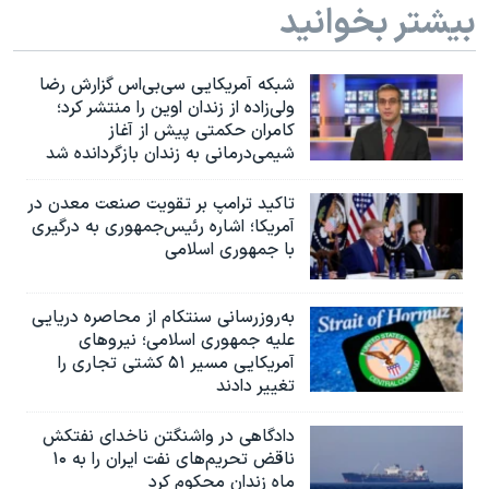
اسرائیل در جنگ
بیشتر بخوانید
نرگس محمدی برنده جایزه نوبل صلح
شبکه آمریکایی سی‌بی‌‌اس گزارش رضا
همایش محافظه‌کاران آمریکا «سی‌پک»
ولی‌زاده از زندان اوین را منتشر کرد؛
صفحه‌های ویژه
کامران حکمتی پیش از آغاز
شیمی‌درمانی به زندان بازگردانده شد
سفر پرزیدنت ترامپ به چین
تاکید ترامپ بر تقویت صنعت معدن در
آمریکا؛ اشاره رئیس‌جمهوری به درگیری
با جمهوری اسلامی
به‌روزرسانی سنتکام از محاصره دریایی
علیه جمهوری اسلامی؛ نیروهای
آمریکایی مسیر ۵۱ کشتی تجاری را
تغییر دادند
دادگاهی در واشنگتن ناخدای نفتکش
ناقض تحریم‌های نفت ایران را به ۱۰
ماه زندان محکوم کرد