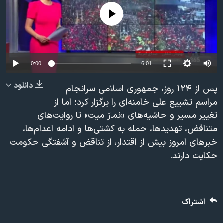
دنبال کنید
مستندها
فرهنگ و زندگی
No media source currently available
حقوق شهروندی
انتخابات ریاست جمهوری آمریکا ۲۰۲۴
اقتصادی
حمله جمهوری اسلامی به اسرائیل
Auto
رمز مهسا
علم و فناوری
0:00
6:01
زبانهای مختلف
240p
اسرائیل در جنگ
ورزش زنان در ایران
دانلود
پس از ۱۲۴ روز، جمهوری اسلامی سرانجام
360p
گالری عکس
اعتراضات زن، زندگی، آزادی
مراسم تشییع علی خامنه‌ای را برگزار کرد؛ اما از
تغییر مسیر و حاشیه‌های «نماز میت» تا روایت‌های
480p
آرشیو پخش زنده
مجموعه مستندهای دادخواهی
480p
360p
240p
Auto
متناقض، تهدیدها، حمله به کشتی‌ها و ادامه اعدام‌ها،
720p
تریبونال مردمی آبان ۹۸
خبرهای امروز بیش از اقتدار، از تناقض و آشفتگی حکومت
1080p
720p
1080p
دادگاه حمید نوری
حکایت دارند.
چهل سال گروگان‌گیری
قانون شفافیت دارائی کادر رهبری ایران
اشتراک
اعتراضات مردمی آبان ۹۸