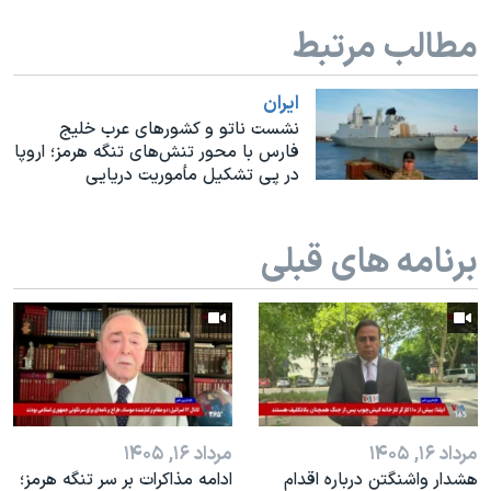
اسرائیل در جنگ
مطالب مرتبط
نرگس محمدی برنده جایزه نوبل صلح
همایش محافظه‌کاران آمریکا «سی‌پک»
ايران
صفحه‌های ویژه
نشست ناتو و کشورهای عرب خلیج
فارس با محور تنش‌های تنگه هرمز؛ اروپا
سفر پرزیدنت ترامپ به چین
در پی تشکیل مأموریت دریایی
برنامه های قبلی
مرداد ۱۶, ۱۴۰۵
مرداد ۱۶, ۱۴۰۵
هشدار واشنگتن درباره اقدام
ادامه مذاکرات بر سر تنگه هرمز؛