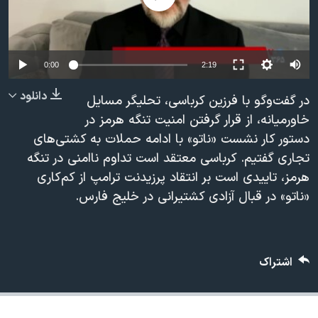
دنبال کنید
مستندها
فرهنگ و زندگی
حقوق شهروندی
انتخابات ریاست جمهوری آمریکا ۲۰۲۴
Auto
اقتصادی
حمله جمهوری اسلامی به اسرائیل
0:00
2:19
240p
رمز مهسا
علم و فناوری
دانلود
در گفت‌وگو با فرزین کرباسی، تحلیگر مسایل
زبانهای مختلف
360p
اسرائیل در جنگ
ورزش زنان در ایران
خاورمیانه، از قرار گرفتن امنیت تنگه هرمز در
دستور کار نشست «ناتو» با ادامه حملات به کشتی‌های
480p
گالری عکس
اعتراضات زن، زندگی، آزادی
480p
360p
240p
Auto
تجاری گفتیم. کرباسی معتقد است تداوم ناامنی در تنگه
720p
آرشیو پخش زنده
مجموعه مستندهای دادخواهی
هرمز، تاییدی است بر انتقاد پرزیدنت ترامپ از کم‌کاری
1080p
720p
1080p
تریبونال مردمی آبان ۹۸
«ناتو» در قبال آزادی کشتیرانی در خلیج فارس.
دادگاه حمید نوری
چهل سال گروگان‌گیری
اشتراک
قانون شفافیت دارائی کادر رهبری ایران
اعتراضات مردمی آبان ۹۸