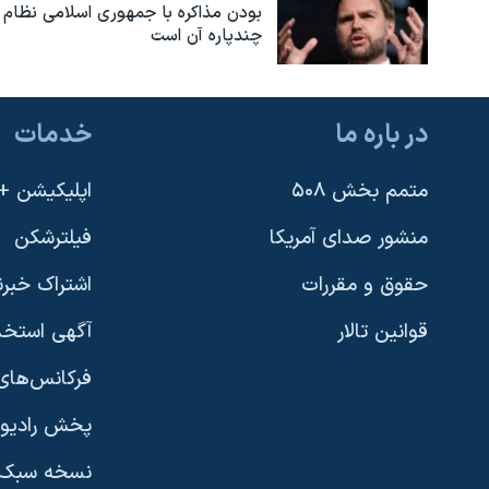
بودن مذاکره با جمهوری اسلامی نظام
چندپاره آن است
در باره ما
خدمات
متمم بخش ۵۰۸
اپلیکیشن +VOA
منشور صدای آمریکا
فیلترشکن
حقوق و مقررات
اشتراک خبرن
قوانین تالار
آگهی استخد
فرکانس‌های 
پخش رادیو
یادگیری زبان انگلیسی
نسخه سبک 