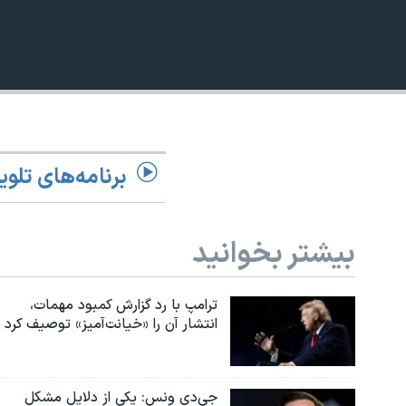
360p
نرگس محمدی برنده جایزه نوبل صلح
480p
همایش محافظه‌کاران آمریکا «سی‌پک»
720p
صفحه‌های ویژه
1080p
سفر پرزیدنت ترامپ به چین
برنامه‌های تلوی
بیشتر بخوانید
ترامپ با رد گزارش کمبود مهمات،
انتشار آن را «خیانت‌آمیز» توصیف کرد
جی‌دی ونس: یکی از دلایل مشکل