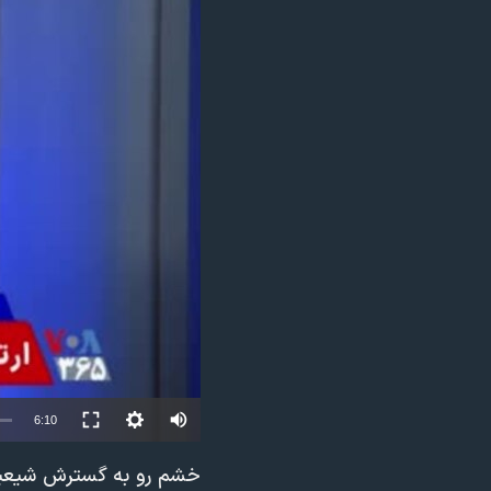
مستندها
فرهنگ و زندگی
حقوق شهروندی
انتخابات ریاست جمهوری آمریکا ۲۰۲۴
اقتصادی
حمله جمهوری اسلامی به اسرائیل
رمز مهسا
علم و فناوری
اسرائیل در جنگ
ورزش زنان در ایران
گالری عکس
اعتراضات زن، زندگی، آزادی
آرشیو پخش زنده
مجموعه مستندهای دادخواهی
تریبونال مردمی آبان ۹۸
دادگاه حمید نوری
چهل سال گروگان‌گیری
قانون شفافیت دارائی کادر رهبری ایران
Auto
6:10
اعتراضات مردمی آبان ۹۸
240p
خشم رو به گسترش شیعیان 
اسرائیل در جنگ