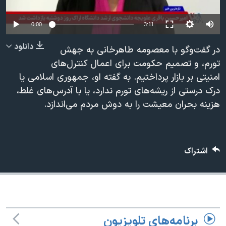
دنبال کنید
مستندها
فرهنگ و زندگی
Auto
0:00
3:11
حقوق شهروندی
انتخابات ریاست جمهوری آمریکا ۲۰۲۴
240p
دانلود
اقتصادی
حمله جمهوری اسلامی به اسرائیل
در گفت‌وگو با معصومه طاهرخانی به جهش
360p
تورم، و تصمیم حکومت برای اعمال کنترل‌های
رمز مهسا
علم و فناوری
امنیتی بر بازار پرداختیم. به گفته او، جمهوری اسلامی یا
زبانهای مختلف
480p
480p
360p
240p
Auto
اسرائیل در جنگ
ورزش زنان در ایران
درک درستی از ریشه‌های تورم ندارد، یا با آدرس‌های غلط،
720p
گالری عکس
اعتراضات زن، زندگی، آزادی
هزینه بحران معیشت را به دوش مردم می‌اندازد.
1080p
720p
1080p
آرشیو پخش زنده
مجموعه مستندهای دادخواهی
تریبونال مردمی آبان ۹۸
اشتراک
دادگاه حمید نوری
چهل سال گروگان‌گیری
قانون شفافیت دارائی کادر رهبری ایران
اعتراضات مردمی آبان ۹۸
برنامه‌های تلویزیون