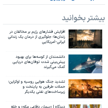
اسرائیل در جنگ
نرگس محمدی برنده جایزه نوبل صلح
بیشتر بخوانید
همایش محافظه‌کاران آمریکا «سی‌پک»
صفحه‌های ویژه
افزایش فشارهای رژیم بر مخالفان در
سفر پرزیدنت ترامپ به چین
زندان‌ها؛ جلوگیری از درمان یک زندانی
ایرانی-آمریکایی
دانشمندان از کوسه‌ها برای بهبود
پیش‌بینی شدت توفان‌های دریایی
کمک می‌گیرند
تشدید جنگ هوایی روسیه و اوکراین؛
حملات طرفین به پایتخت‌ و
زیرساخت‌های نفتی یکدیگر
دیدگاه | «پیمان دفاعی مکه» و خلع