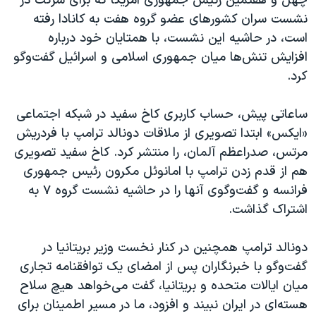
چهل و هفتمین رئیس جمهوری آمریکا که برای شرکت در
نشست سران کشورهای عضو گروه هفت به کانادا رفته
است، در حاشیه این نشست، با همتایان خود درباره
افزایش تنش‌ها میان جمهوری اسلامی ‌و اسرائیل گفت‌وگو
کرد.
ساعاتی پیش، حساب کاربری کاخ سفید در شبکه اجتماعی
«ایکس» ابتدا تصویری از ملاقات دونالد ترامپ با فردریش
مرتس، صدراعظم آلمان، را منتشر کرد. کاخ سفید تصویری
هم از قدم زدن ترامپ با امانوئل مکرون رئیس‌ جمهوری
فرانسه و گفت‌وگوی آنها را در حاشیه نشست گروه ۷ به
اشتراک گذاشت.
دونالد ترامپ همچنین در کنار نخست وزیر بریتانیا در
گفت‌وگو با خبرنگاران پس از امضای یک توافقنامه تجاری
میان ایالات متحده و بریتانیا، گفت می‌خواهد هیچ سلاح
هسته‌ای در ایران نبیند و افزود، ما در مسیر اطمینان برای