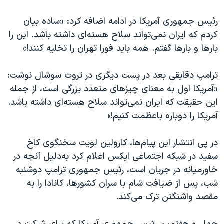
اسرائیل در جنگ
رئیس جمهوری آمریکا در ادامه اضافه کرد: «ساده بیان
نرگس محمدی برنده جایزه نوبل صلح
کردم که ایران نمی‌تواند سلاح هسته‌ای داشته باشد. این را
همایش محافظه‌کاران آمریکا «سی‌پک»
بارها و بارها گفتم. همه باید فورا تهران را تخلیه کنند!»
صفحه‌های ویژه
ترامپ دقایقی بعد در پست دیگری در تروث سوشال نوشت:
سفر پرزیدنت ترامپ به چین
«آمریکا اول به معنای چیزهای متعدد بزرگی است، از جمله
این حقیقت که ایران نمی‌تواند سلاح هسته‌ای داشته باشد.
آمریکا را دوباره باعظمت کنیم!»
در پی انتشار این پیام‌ها، کارولین لویت سخنگوی کاخ
سفید در شبکه اجتماعی ایکس اعلام کرد به‌دلیل آنچه در
خاورمیانه در جریان است، رئیس جمهوری ترامپ دوشنبه
شب، پس از ضیافت شام با سران کشورها، کانادا را به
مقصد واشنگتن ترک می‌کند.