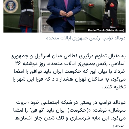
دنبال کنید
مستندها
فرهنگ و زندگی
حقوق شهروندی
انتخابات ریاست جمهوری آمریکا ۲۰۲۴
اقتصادی
حمله جمهوری اسلامی به اسرائیل
رمز مهسا
علم و فناوری
دونالد ترامپ، رئیس جمهوری ایالات متحده
زبانهای مختلف
اسرائیل در جنگ
ورزش زنان در ایران
به دنبال تداوم درگیری نظامی میان اسرائیل و جمهوری
گالری عکس
اعتراضات زن، زندگی، آزادی
اسلامی، رئیس‌جمهوری ایالات متحده، روز دوشنبه ۲۶
آرشیو پخش زنده
مجموعه مستندهای دادخواهی
خرداد با بیان این که حکومت ایران باید توافق را امضا
می‌کرد، به ساکنان تهران هشدار داد که فورا این شهر را
تریبونال مردمی آبان ۹۸
تخلیه کنند.
دادگاه حمید نوری
چهل سال گروگان‌گیری
دونالد ترامپ در پستی در شبکه اجتماعی خود «تروث
سوشال» نوشت: «(حکومت) ایران باید "توافق" را امضا
قانون شفافیت دارائی کادر رهبری ایران
می‌کرد. این مایه شرمساری و تلف شدن جان انسان‌ها
اعتراضات مردمی آبان ۹۸
است.»