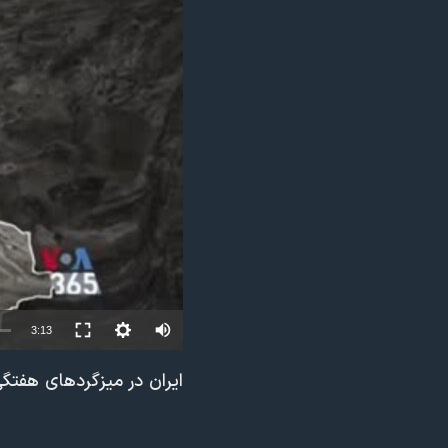
مستندها
فرهنگ و زندگی
حقوق شهروندی
انتخابات ریاست جمهوری آمریکا ۲۰۲۴
اقتصادی
حمله جمهوری اسلامی به اسرائیل
رمز مهسا
علم و فناوری
اسرائیل در جنگ
ورزش زنان در ایران
گالری عکس
اعتراضات زن، زندگی، آزادی
آرشیو پخش زنده
مجموعه مستندهای دادخواهی
تریبونال مردمی آبان ۹۸
دادگاه حمید نوری
چهل سال گروگان‌گیری
Auto
3:13
قانون شفافیت دارائی کادر رهبری ایران
240p
ایران در میزگردهای هفتگی
اعتراضات مردمی آبان ۹۸
360p
اسرائیل در جنگ
480p