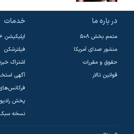
در باره ما
خدمات
متمم بخش ۵۰۸
اپلیکیشن +VOA
منشور صدای آمریکا
فیلترشکن
حقوق و مقررات
اشتراک خبرن
قوانین تالار
آگهی استخد
فرکانس‌های 
پخش رادیو
یادگیری زبان انگلیسی
نسخه سبک 
دنبال کنید