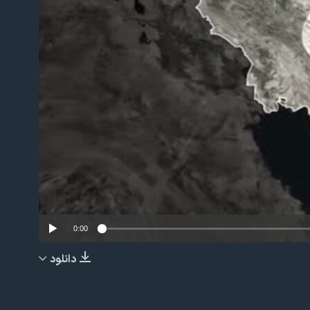
No m
0:00
دانلود
EMBED