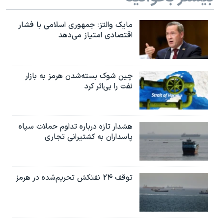
اسرائیل در جنگ
نرگس محمدی برنده جایزه نوبل صلح
مایک والتز: جمهوری اسلامی با فشار
اقتصادی امتیاز می‌دهد
همایش محافظه‌کاران آمریکا «سی‌پک»
صفحه‌های ویژه
سفر پرزیدنت ترامپ به چین
چین شوک بسته‌شدن هرمز به بازار
نفت را بی‌اثر کرد
هشدار تازه درباره تداوم حملات سپاه
پاسداران به کشتیرانی تجاری
توقف ۲۴ نفتکش تحریم‌شده در هرمز